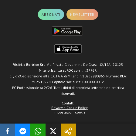
ABBONATI
NEWSLETTER
Visibilia Editrice Srl
- Via Privata Giovannino De Grassi 12/12A - 20123
Milano. Iscritta al ROC con il n.37767.
CF, P.IVA ed iscrizione alla C.C.I.A.A. di Milano n.10269990965. Numero REA:
MI-2519578. Capitale sociale € 100.000,00 I.V.
PC Professionale © 2026. Tutti i diritti di proprietà letteraria ed artistica
riservati.
Contatti
Privacy e Cookie Policy
Impostazioni cookie