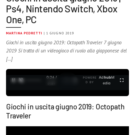
Ps4, Nintendo Switch, Xbox
One, PC
MARTINA PEDRETTI
| 1 GIUGNO 2019
Giochi in uscita giugno 2019: Octopath Traveler 7 giugno
2019 Si tratta di un videogioco di ruolo alla giapponese del
[…]
0:27 /
Ad
hub
M
POWERE
1
/
2
D BY
3:37
edia
Giochi in uscita giugno 2019: Octopath
Traveler