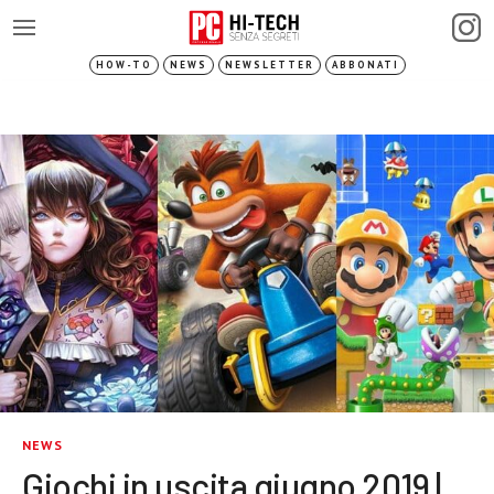
HOW-TO
NEWS
NEWSLETTER
ABBONATI
NEWS
Giochi in uscita giugno 2019 |