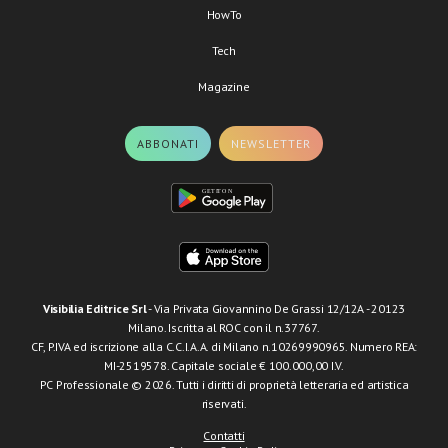
HowTo
Tech
Magazine
ABBONATI
NEWSLETTER
Visibilia Editrice Srl
- Via Privata Giovannino De Grassi 12/12A - 20123
Milano. Iscritta al ROC con il n.37767.
CF, P.IVA ed iscrizione alla C.C.I.A.A. di Milano n.10269990965. Numero REA:
MI-2519578. Capitale sociale € 100.000,00 I.V.
PC Professionale © 2026. Tutti i diritti di proprietà letteraria ed artistica
riservati.
Contatti