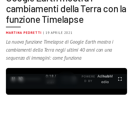
cambiamenti della Terra con la
funzione Timelapse
MARTINA PEDRETTI
| 19 APRILE 2021
La nuova funzione Timelapse di Google Earth mostra i
cambiamenti della Terra negli ultimi 40 anni con una
sequenza di immagini: come funziona
0:19 /
Ad
hub
M
POWERE
1
/
2
D BY
3:37
edia