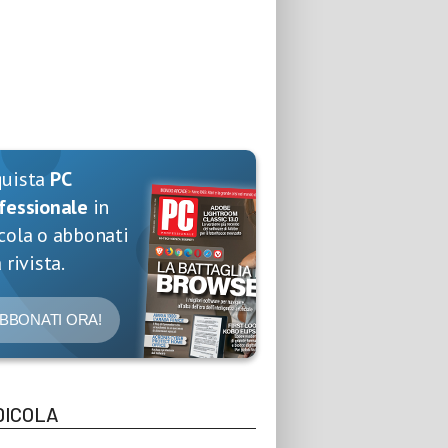
quista
PC
fessionale
in
cola o abbonati
 rivista.
BBONATI ORA!
DICOLA