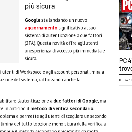
più sicura
Google
sta lanciando un nuovo
aggiornamento
significativo al suo
sistema di autenticazione a due fattori
(2FA). Questa novità offre agli utenti
un’esperienza di accesso più immediata e
sicura.
PC 4
trov
i utenti di Workspace e agli account personali, mira a
razione del sistema, rafforzando anche la
REDAZI
abilitare l’autenticazione a
due fattori di Google
, ma
re in anticipo
il metodo di verifica secondario
.
oblema e permette agli utenti di scegliere un secondo
elimina del tutto l’opzione meno sicura della verifica a
sempre è il metodo secondario predefinito da molti