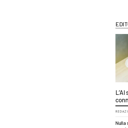
EDIT
L’AI
conn
REDAZI
Nulla 