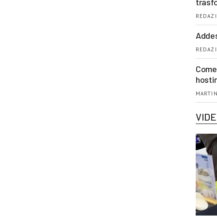
trasf
REDAZI
Addes
REDAZI
Come 
hosti
MARTIN
VID