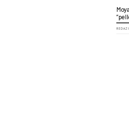
Moya
“pell
REDAZI