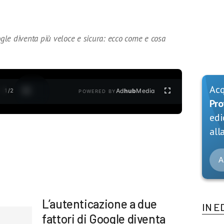
oogle diventa più veloce e sicura: ecco come e cosa
Ac
1
/
2
Ad
hub
Media
POWERED BY
Pro
edi
alla
A
L’autenticazione a due
IN E
fattori di Google diventa