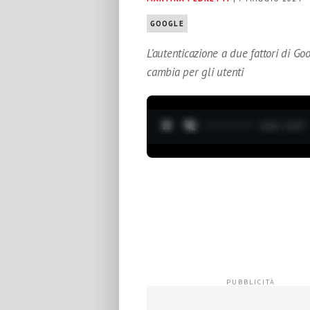
GOOGLE
L’autenticazione a due fattori di G
cambia per gli utenti
0:05 / 3:37