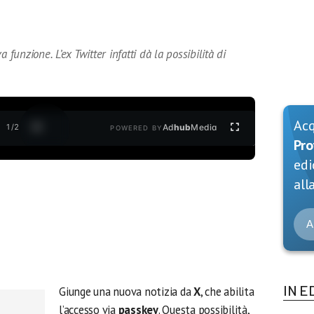
 funzione. L’ex Twitter infatti dà la possibilità di
Ac
1
/
2
Ad
hub
Media
POWERED BY
Pro
edi
alla
A
IN E
Giunge una nuova notizia da
X
, che abilita
l’accesso via
passkey
. Questa possibilità,