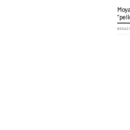
Moya
“pell
REDAZI