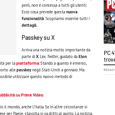
però, non è concessa a tutti gli utenti.
Ecco cosa prevede questa
nuova
funzionalità
. Scopriamo insieme tutti i
dettagli.
Passkey su X
Arriva una notizia molto importante da
PC 4
parte di
X
. L’ex
Twitter
, guidato da
Elon
trov
ità per la
piattaforma
. Stando a quanto è emerso,
porto alle
passkey
negli Stati Uniti a gennaio. Ma
REDAZI
ossibile utilizzare questo nuovo metodo di
ubblicità su Prime Video
to il mondo, anche l’Italia. Se in altre circostanze si
e per Paese, stavolta si va dritti al punto. La notizia