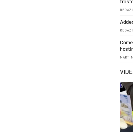
trasf
REDAZI
Addes
REDAZI
Come 
hosti
MARTIN
VID