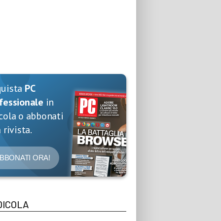
quista
PC
fessionale
in
cola o abbonati
 rivista.
BBONATI ORA!
DICOLA