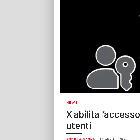
NEWS
X abilita l’access
utenti
ANDREA SANNA
| 10 APRILE 2024