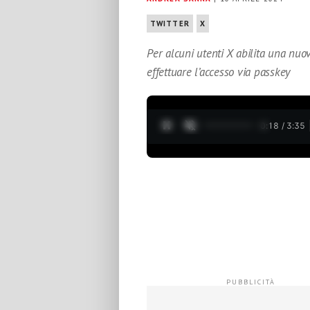
TWITTER
X
Per alcuni utenti X abilita una nuova
effettuare l’accesso via passkey
0:19 / 3:35