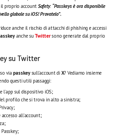
il proprio account
Safety
:
“Passkeys è ora disponibile
vello globale su iOS! Provatelo”
.
riduce anche il rischio di attacchi di phishing e accessi
asskey
anche su
Twitter
sono generate dal proprio
ey su Twitter
so via
passkey
sull’account di
X
? Vediamo insieme
ndo questi utili passaggi:
 l’app sul dispositivo iOS;
l profilo che si trova in alto a sinistra;
Privacy;
 accesso all’account;
za;
e Passkey;