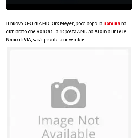
Il nuovo
CEO
di AMD
Dirk Meyer
, poco dopo la
nomina
ha
dichiarato che
Bobcat
, la risposta AMD ad
Atom
di
Intel
e
Nano
di
VIA
, sarà pronto a novembre.