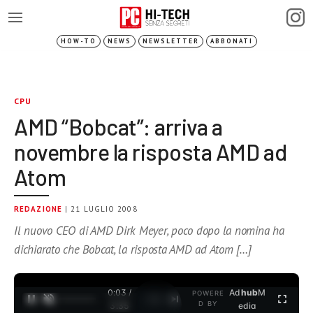
HOW-TO
NEWS
NEWSLETTER
ABBONATI
CPU
AMD “Bobcat”: arriva a
novembre la risposta AMD ad
Atom
REDAZIONE
| 21 LUGLIO 2008
Il nuovo CEO di AMD Dirk Meyer, poco dopo la nomina ha
dichiarato che Bobcat, la risposta AMD ad Atom […]
0:03 /
Ad
hub
M
POWERE
1
/
2
D BY
3:35
edia