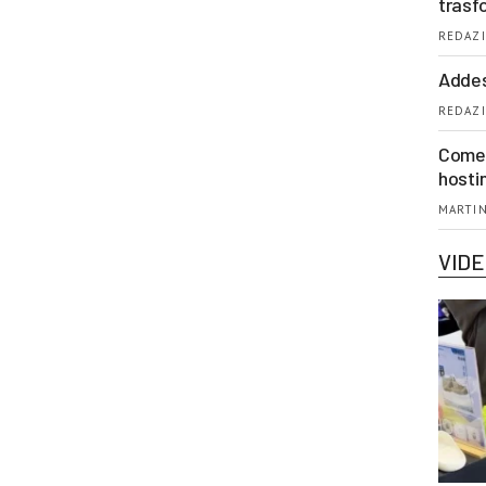
trasf
REDAZI
Addes
REDAZI
Come 
hosti
MARTIN
VID