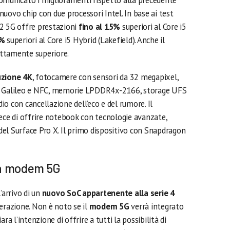
unicato i miglioramenti rispetto alla precedente
uovo chip con due processori Intel. In base ai test
 2 5G offre prestazioni
fino al 15%
superiori al Core i5
1%
superiori al Core i5 Hybrid (Lakefield). Anche il
ttamente superiore.
uzione 4K
, fotocamere con sensori da 32 megapixel,
S, Galileo e NFC, memorie LPDDR4x-2166, storage UFS
o con cancellazione dell’eco e del rumore. Il
e di offrire notebook con tecnologie avanzate,
el Surface Pro X. Il primo dispositivo con Snapdragon
on modem 5G
’arrivo di un
nuovo SoC appartenente alla serie 4
erazione. Non è noto se il
modem 5G
verrà integrato
ra l’intenzione di offrire a tutti la possibilità di