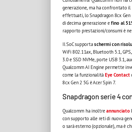
Curiosamente Qualcomm non ha com
generazione, ma ha confrontato il n
effettuati, lo Snapdragon 8cx Gen
di decima generazione e
fino al 5
rapporto prestazioni/consumi è ne
Il SoC supporta
schermi con risol
WiFi 802.11ax, Bluetooth 5.1, GP
3.0 e SSD NVMe, porte USB 3.1, audi
Qualcomm AI Engine permette invec
come la funzionalità
Eye Contact
d
8cx Gen 2 5G è Acer Spin 7.
Snapdragon serie 4 c
Qualcomm ha inoltre
annunciato
l
con supporto alle reti di nuova gen
o sarà esterno (opzionale), ma è chia