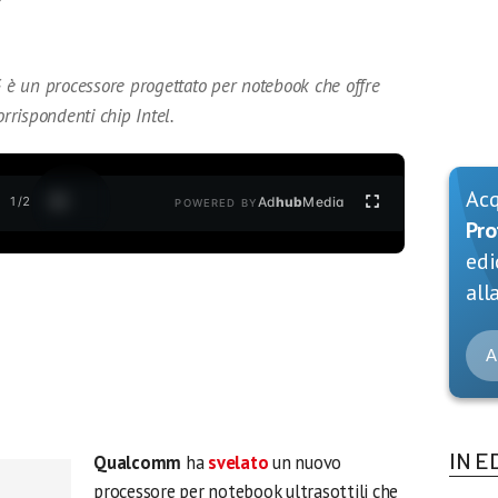
è un processore progettato per notebook che offre
orrispondenti chip Intel.
Ac
1
/
2
Ad
hub
Media
POWERED BY
Pro
edi
alla
A
IN E
Qualcomm
ha
svelato
un nuovo
processore per notebook ultrasottili che