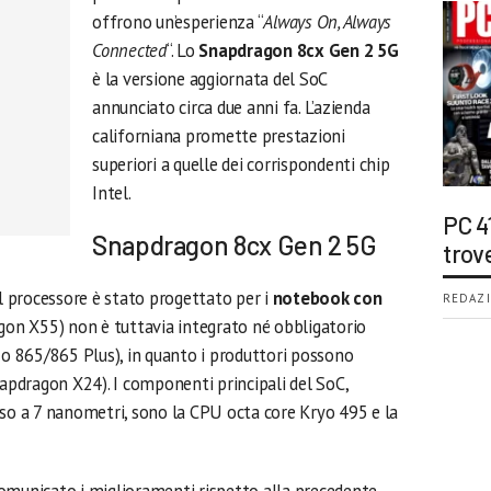
offrono un’esperienza “
Always On, Always
Connected
“. Lo
Snapdragon 8cx Gen 2 5G
è la versione aggiornata del SoC
annunciato circa due anni fa. L’azienda
californiana promette prestazioni
superiori a quelle dei corrispondenti chip
Intel.
PC 4
Snapdragon 8cx Gen 2 5G
trov
il processore è stato progettato per i
notebook con
REDAZI
gon X55) non è tuttavia integrato né obbligatorio
 865/865 Plus), in quanto i produttori possono
pdragon X24). I componenti principali del SoC,
sso a 7 nanometri, sono la CPU octa core Kryo 495 e la