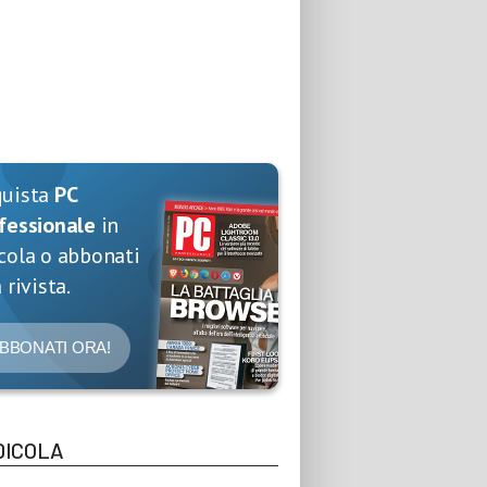
quista
PC
fessionale
in
cola o abbonati
 rivista.
BBONATI ORA!
DICOLA