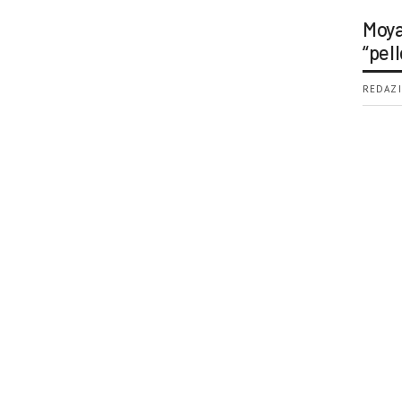
Moya
“pell
REDAZI