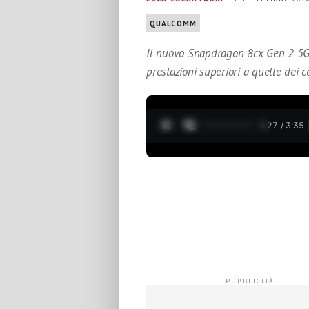
QUALCOMM
Il nuovo Snapdragon 8cx Gen 2 5G 
prestazioni superiori a quelle dei c
0:28 / 3:35