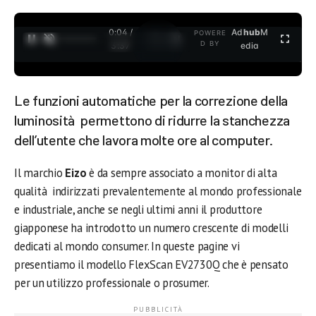
0:04 /
Ad
hub
M
POWERE
1
/
2
D BY
3:37
edia
Le funzioni automatiche per la correzione della
luminosità permettono di ridurre la stanchezza
dell’utente che lavora molte ore al computer.
Il marchio
Eizo
è da sempre associato a monitor di alta
qualità indirizzati prevalentemente al mondo professionale
e industriale, anche se negli ultimi anni il produttore
giapponese ha introdotto un numero crescente di modelli
dedicati al mondo consumer. In queste pagine vi
presentiamo il modello FlexScan EV2730Q che è pensato
per un utilizzo professionale o prosumer.