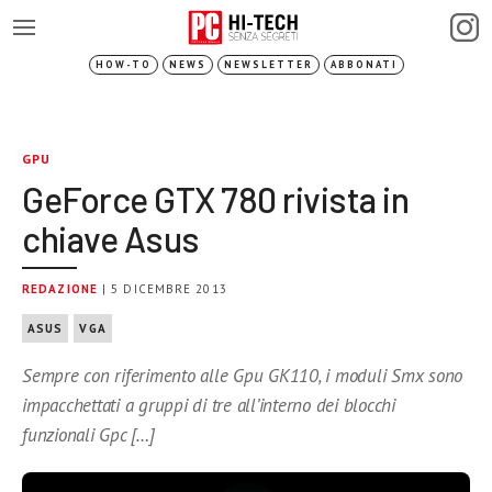
HOW-TO
NEWS
NEWSLETTER
ABBONATI
GPU
GeForce GTX 780 rivista in
chiave Asus
REDAZIONE
| 5 DICEMBRE 2013
ASUS
VGA
Sempre con riferimento alle Gpu GK110, i moduli Smx sono
impacchettati a gruppi di tre all’interno dei blocchi
funzionali Gpc […]