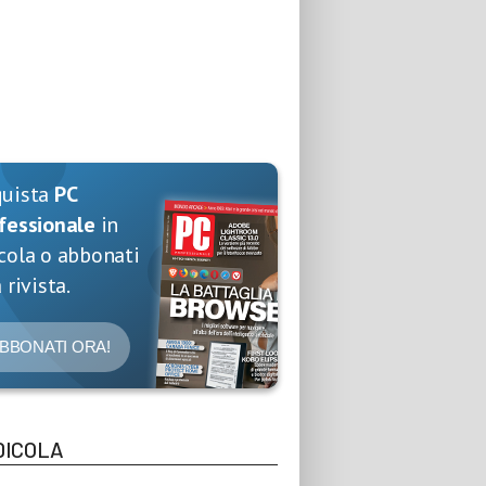
quista
PC
fessionale
in
cola o abbonati
 rivista.
BBONATI ORA!
DICOLA