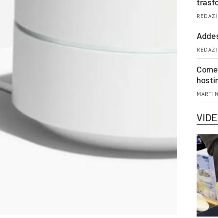
trasf
REDAZI
Addes
REDAZI
Come 
hosti
MARTIN
VID