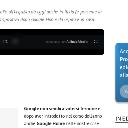
bile all’acquisto da oggi anche in Italia (e presente in
o dispositivo dopo Google Home da ospitare in casa.
1
/
2
Ad
hub
Media
POWERED BY
Ac
Pro
edi
alla
A
Google non sembra volersi fermare
e
dopo aver introdotto nel corso dell’anno
IN E
anche
Google Home
nelle nostre case