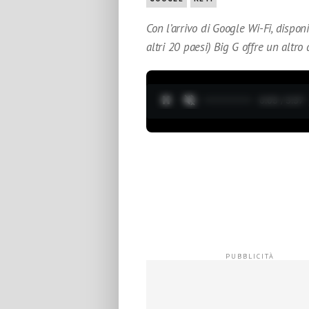
Con l’arrivo di Google Wi-Fi, disponi
altri 20 paesi) Big G offre un altr
0:04 / 3:37