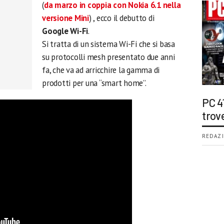
(
da marzo in coppia con Nokia 6.1 nella
versione Mini
) , ecco il debutto di
Google Wi-Fi
.
Si tratta di un sistema Wi-Fi che si basa
su protocolli mesh presentato due anni
fa, che va ad arricchire la gamma di
prodotti per una “smart home”.
PC 4
trov
REDAZI