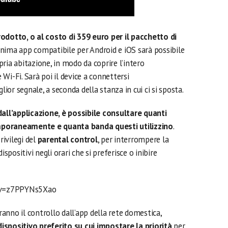
rodotto, o al costo di 359 euro per il pacchetto di
onima app compatibile per Android e iOS sarà possibile
pria abitazione, in modo da coprire l’intero
Wi-Fi. Sarà poi il device a connettersi
or segnale, a seconda della stanza in cui ci si sposta.
dall’applicazione, è possibile consultare quanti
mporaneamente e quanta banda questi utilizzino
.
rivilegi del
parental control
, per interrompere la
ispositivi negli orari che si preferisce o inibire
?v=z7PPYNs5Xao
anno il controllo dall’app della rete domestica,
ispositivo preferito su cui impostare la priorità
per