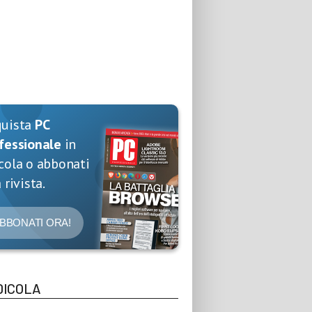
quista
PC
fessionale
in
cola o abbonati
 rivista.
BBONATI ORA!
DICOLA