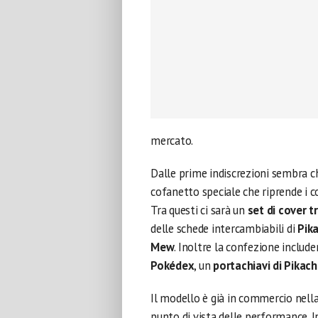
mercato.
Dalle prime indiscrezioni sembra c
cofanetto speciale che riprende i c
Tra questi ci sarà un
set di cover t
delle schede intercambiabili di
Pika
Mew
. Inoltre la confezione includ
Pokédex
, un
portachiavi di Pikac
Il modello è già in commercio nella
punto di vista delle performance. I