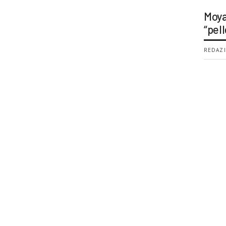
Moya
“pell
REDAZI