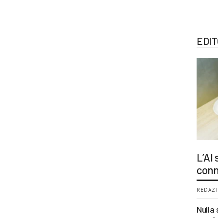
EDIT
L’AI
conn
REDAZI
Nulla 