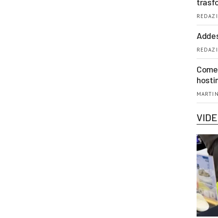
trasf
REDAZI
Addes
REDAZI
Come 
hosti
MARTIN
VID