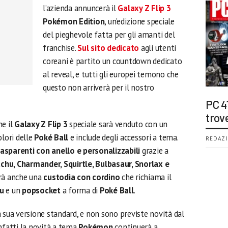
l’azienda annuncerà il
Galaxy Z Flip 3
Pokémon Edition
, un’edizione speciale
del pieghevole fatta per gli amanti del
franchise.
Sul sito dedicato
agli utenti
coreani è partito un countdown dedicato
al reveal, e tutti gli europei temono che
questo non arriverà per il nostro
PC 4
trov
he il
Galaxy Z Flip 3
speciale sarà venduto con un
olori delle
Poké Ball
e include degli accessori a tema.
REDAZI
rasparenti con anello e personalizzabili
grazie a
chu, Charmander, Squirtle, Bulbasaur, Snorlax e
erà anche una
custodia con cordino
che richiama il
hu
e un
popsocket
a forma di
Poké Ball
.
 sua versione standard, e non sono previste novità dal
nfatti la novità a tema
Pokémon
continuerà a