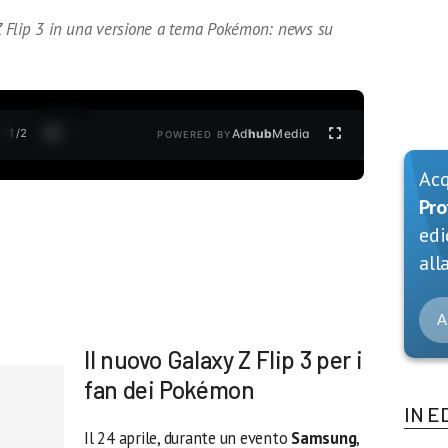
 Flip 3 in una versione a tema Pokémon: news su
1
/
2
Ad
hub
Media
POWERED BY
Ac
Pro
edi
alla
A
Il nuovo Galaxy Z Flip 3 per i
fan dei Pokémon
IN E
Il 24 aprile, durante un evento
Samsung
,