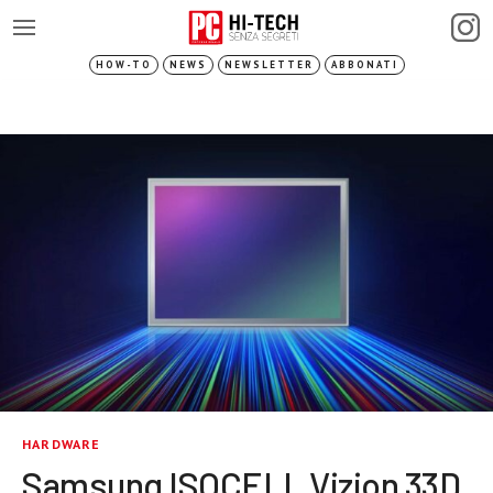
HOW-TO
NEWS
NEWSLETTER
ABBONATI
HARDWARE
Samsung ISOCELL Vizion 33D,