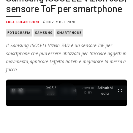
sensore ToF per smartphone
LUCA COLANTUONI
| 6 NOVEMBRE 2020
FOTOGRAFIA
SAMSUNG
SMARTPHONE
Il Samsung ISOCELL Vizion 33D è un sensore ToF per
smartphone che può essere utilizzato per tracciare oggetti in
movimento, applicare l’effetto bokeh e migliorare la messa a
fuoco.
0:04 /
Ad
hub
M
POWERE
1
/
2
D BY
3:35
edia