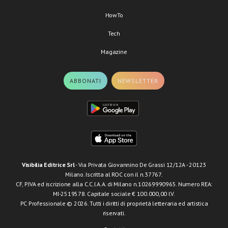
HowTo
Tech
Magazine
ABBONATI
NEWSLETTER
Visibilia Editrice Srl
- Via Privata Giovannino De Grassi 12/12A - 20123
Milano. Iscritta al ROC con il n.37767.
CF, P.IVA ed iscrizione alla C.C.I.A.A. di Milano n.10269990965. Numero REA:
MI-2519578. Capitale sociale € 100.000,00 I.V.
PC Professionale © 2026. Tutti i diritti di proprietà letteraria ed artistica
riservati.