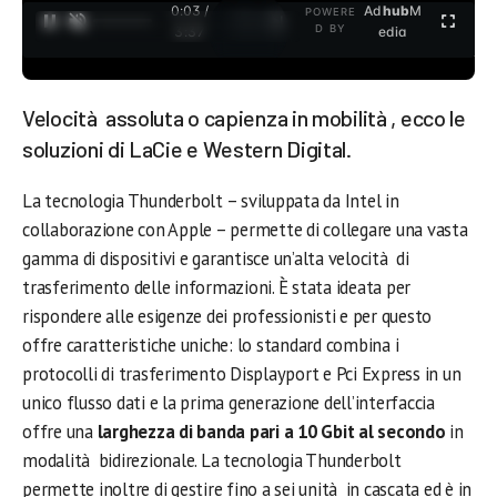
0:04 /
Ad
hub
M
POWERE
1
/
2
D BY
3:37
edia
Velocità assoluta o capienza in mobilità , ecco le
soluzioni di LaCie e Western Digital.
La tecnologia Thunderbolt – sviluppata da Intel in
collaborazione con Apple – permette di collegare una vasta
gamma di dispositivi e garantisce un’alta velocità di
trasferimento delle informazioni. È stata ideata per
rispondere alle esigenze dei professionisti e per questo
offre caratteristiche uniche: lo standard combina i
protocolli di trasferimento Displayport e Pci Express in un
unico flusso dati e la prima generazione dell’interfaccia
offre una
larghezza di banda pari a 10 Gbit al secondo
in
modalità bidirezionale. La tecnologia Thunderbolt
permette inoltre di gestire fino a sei unità in cascata ed è in