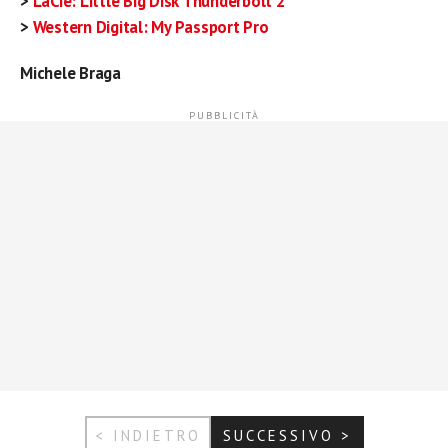
>
LaCie: Little Big Disk Thunderbolt 2
>
Western Digital: My Passport Pro
Michele Braga
< INDIETRO
SUCCESSIVO >