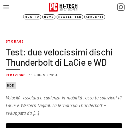
HOW-TO
NEWS
NEWSLETTER
ABBONATI
STORAGE
Test: due velocissimi dischi
Thunderbolt di LaCie e WD
REDAZIONE
| 13 GIUGNO 2014
HDD
Velocità assoluta o capienza in mobilità , ecco le soluzioni di
LaCie e Western Digital. La tecnologia Thunderbolt –
sviluppata da […]