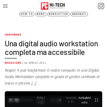
HOW-TO
NEWS
NEWSLETTER
ABBONATI
HARDWARE
Una digital audio workstation
completa ma accessibile
REDAZIONE
| 16 APRILE 2012
Reaper 4 può trasformare il vostro computer in una Digital
Audio Workstation completa in grado di gestire centinaia di
tracce e persino […]
0:04 /
Ad
hub
M
POWERE
1
/
2
D BY
3:35
edia