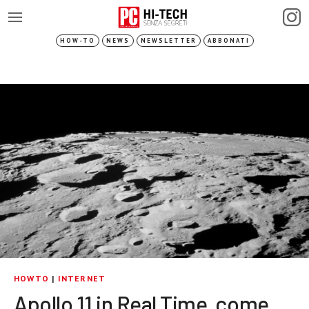
HOW-TO
NEWS
NEWSLETTER
ABBONATI
HOWTO
|
INTERNET
Apollo 11 in Real Time, come