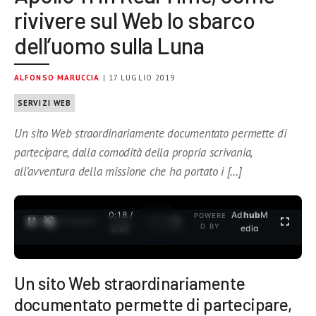
rivivere sul Web lo sbarco
dell’uomo sulla Luna
ALFONSO MARUCCIA
| 17 LUGLIO 2019
SERVIZI WEB
Un sito Web straordinariamente documentato permette di
partecipare, dalla comodità della propria scrivania,
all’avventura della missione che ha portato i […]
0:19 /
Ad
hub
M
POWERE
1
/
2
D BY
3:37
edia
Un sito Web straordinariamente
documentato permette di partecipare,