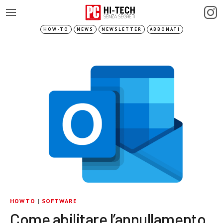
HOW-TO
NEWS
NEWSLETTER
ABBONATI
HOWTO
|
SOFTWARE
Come abilitare l’annullamento