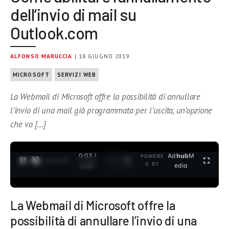
dell’invio di mail su
Outlook.com
ALFONSO MARUCCIA
| 18 GIUGNO 2019
MICROSOFT
SERVIZI WEB
La Webmail di Microsoft offre la possibilità di annullare
l’invio di una mail già programmata per l’uscita, un’opzione
che va […]
0:04 /
Ad
hub
M
POWERE
1
/
2
D BY
3:37
edia
La Webmail di Microsoft offre la
possibilità di annullare l’invio di una