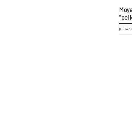
Moya
“pell
REDAZI