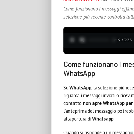
Come funzionano i messaggi effime
selezione più recente controlla tutt
0:20 / 3:35
Come funzionano i mess
WhatsApp
Su
WhatsApp
, la selezione più re
riguarda i messaggi inviati o ricevu
contatto
non apre WhatsApp per s
l’anteprima del messaggio potrebbe
all’apertura di
Whatsapp
.
Quando si risponde a un messaggio, s