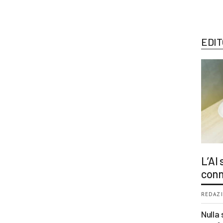
EDIT
L’AI
conn
REDAZI
Nulla 