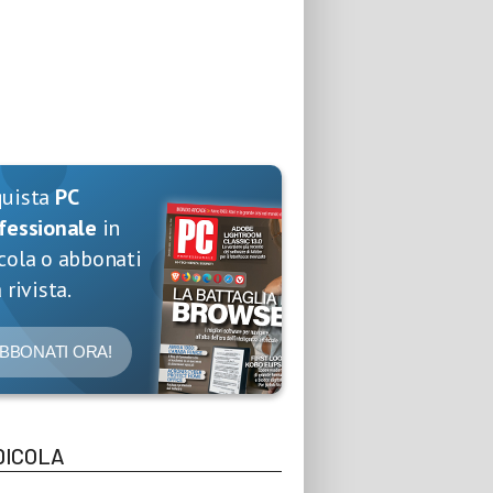
quista
PC
fessionale
in
cola o abbonati
 rivista.
BBONATI ORA!
DICOLA