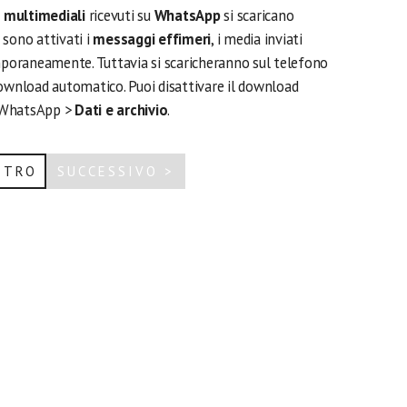
e multimediali
ricevuti su
WhatsApp
si scaricano
 sono attivati i
messaggi effimeri
, i media inviati
emporaneamente. Tuttavia si scaricheranno sul telefono
download automatico. Puoi disattivare il download
 WhatsApp >
Dati e archivio
.
ETRO
SUCCESSIVO >