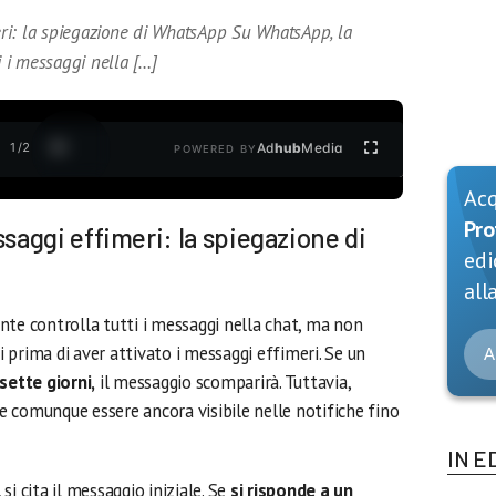
ri: la spiegazione di WhatsApp Su WhatsApp, la
i i messaggi nella […]
1
/
2
Ad
hub
Media
POWERED BY
Ac
Pro
aggi effimeri: la spiegazione di
edi
alla
cente controlla tutti i messaggi nella chat, ma non
ti prima di aver attivato i messaggi effimeri. Se un
A
ette giorni,
il messaggio scomparirà. Tuttavia,
 comunque essere ancora visibile nelle notifiche fino
IN E
i cita il messaggio iniziale. Se
si risponde a un