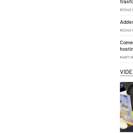
trasf
REDAZI
Addes
REDAZI
Come 
hosti
MARTIN
VID