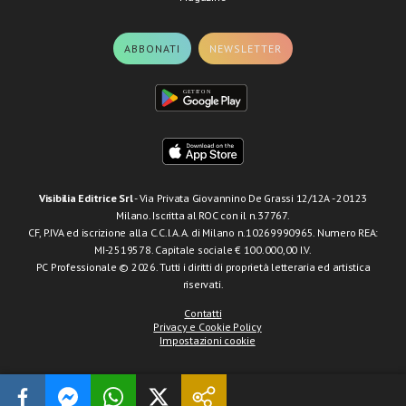
ABBONATI
NEWSLETTER
Visibilia Editrice Srl
- Via Privata Giovannino De Grassi 12/12A - 20123
Milano. Iscritta al ROC con il n.37767.
CF, P.IVA ed iscrizione alla C.C.I.A.A. di Milano n.10269990965. Numero REA:
MI-2519578. Capitale sociale € 100.000,00 I.V.
PC Professionale © 2026. Tutti i diritti di proprietà letteraria ed artistica
riservati.
Contatti
Privacy e Cookie Policy
Impostazioni cookie