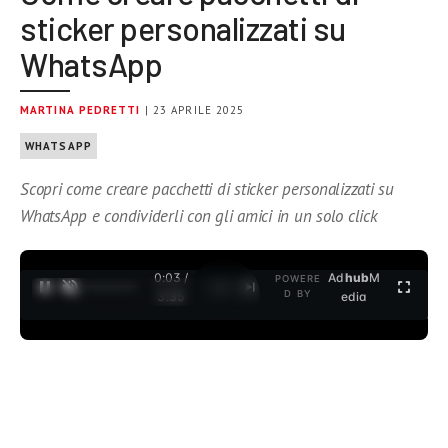
sticker personalizzati su
WhatsApp
MARTINA PEDRETTI
| 23 APRILE 2025
WHATSAPP
Scopri come creare pacchetti di sticker personalizzati su
WhatsApp e condividerli con gli amici in un solo click
0:04 /
Ad
hub
M
POWERE
1
/
2
D BY
3:35
edia