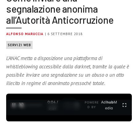
segnalazione anonima
all’Autorità Anticorruzione
ALFONSO MARUCCIA
| 6 SETTEMBRE 2018
SERVIZI WEB
L’ANAC metta a disposizione una piattaforma di
whistleblowing accessibile dalla darknet, tramite la quale è
possibile inviare una segnalazione su un abuso o un atto
illecito in regime di anonimato pressoché totale.
0:04 /
Ad
hub
M
POWERE
1
/
2
D BY
3:37
edia