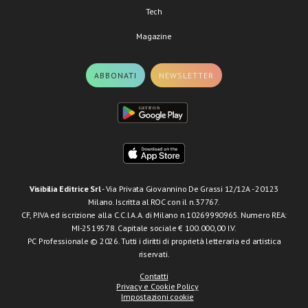
Tech
Magazine
ABBONATI
NEWSLETTER
Visibilia Editrice Srl
- Via Privata Giovannino De Grassi 12/12A - 20123
Milano. Iscritta al ROC con il n.37767.
CF, P.IVA ed iscrizione alla C.C.I.A.A. di Milano n.10269990965. Numero REA:
MI-2519578. Capitale sociale € 100.000,00 I.V.
PC Professionale © 2026. Tutti i diritti di proprietà letteraria ed artistica
riservati.
Contatti
Privacy e Cookie Policy
Impostazioni cookie