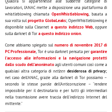
Qualora si appartenesse alle suddette categorie di
lavoratori, l’ANAC mette a disposizione una piattaforma di
whistleblowing chiamata
OpenWhistleblowing
, basata a
sua volta sul
progetto GlobaLeaks
; OpenWhistleblowing è
disponibile sulla Clearnet
a questo indirizzo Web
, oppure
sulla darknet di Tor
a questo indirizzo onion
.
Come abbiamo spiegato sul
numero di novembre 2017 di
PC Professionale
, Tor è una darknet pensata per
garantire
l’accesso alle informazioni e la navigazione protetti
dallo scudo dell’anonimato
agli utenti comuni così come a
qualsiasi altra categoria di
netizen
desiderosa di privacy
;
nel caso dell’ANAC, grazie alla darknet di Tor possiamo –
secondo le stesse parole dell’Anticorruzione – “rendere
impossibile per il destinatario e per tutti gli intermediari
nella trasmissione avere traccia dell’indirizzo Internet del
mittente.”