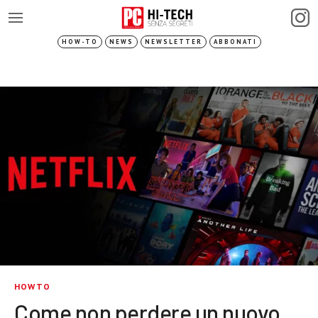
HOW-TO
NEWS
NEWSLETTER
ABBONATI
HOWTO
Come non perdere un nuovo