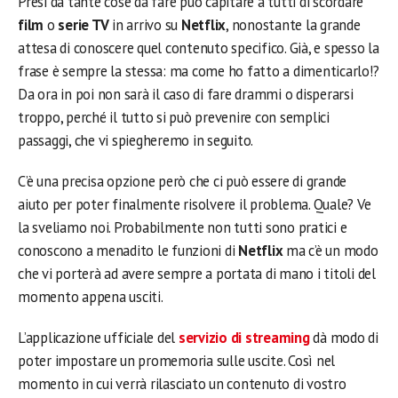
Presi da tante cose da fare può capitare a tutti di scordare
film
o
serie TV
in arrivo su
Netflix
, nonostante la grande
attesa di conoscere quel contenuto specifico. Già, e spesso la
frase è sempre la stessa: ma come ho fatto a dimenticarlo!?
Da ora in poi non sarà il caso di fare drammi o disperarsi
troppo, perché il tutto si può prevenire con semplici
passaggi, che vi spiegheremo in seguito.
C’è una precisa opzione però che ci può essere di grande
aiuto per poter finalmente risolvere il problema. Quale? Ve
la sveliamo noi. Probabilmente non tutti sono pratici e
conoscono a menadito le funzioni di
Netflix
ma c’è un modo
che vi porterà ad avere sempre a portata di mano i titoli del
momento appena usciti.
L’applicazione ufficiale del
servizio di streaming
dà modo di
poter impostare un promemoria sulle uscite. Così nel
momento in cui verrà rilasciato un contenuto di vostro