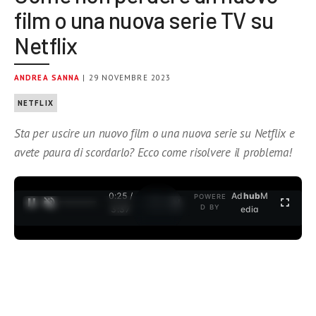
film o una nuova serie TV su
Netflix
ANDREA SANNA
| 29 NOVEMBRE 2023
NETFLIX
Sta per uscire un nuovo film o una nuova serie su Netflix e
avete paura di scordarlo? Ecco come risolvere il problema!
0:25 /
Ad
hub
M
POWERE
1
/
2
D BY
3:37
edia