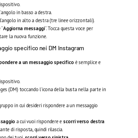
ispositivo.
ll’angolo in basso a destra.
ngolo in alto a destra (tre linee orizzontali).
 “
Aggiorna messaggi
“. Tocca questa voce per
tare la nuova funzione.
ggio specifico nei DM Instagram
spondere a un messaggio specifico
è semplice e
ispositivo.
ages (DM) toccando l’icona della busta nella parte in
gruppo in cui desideri rispondere a un messaggio
ssaggio
a cui vuoi rispondere e
scorri verso destra
nte di risposta, quindi rilascia.
uno dei tuoi,
scorri verso sinistra
.