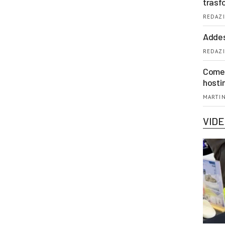
trasf
REDAZI
Addes
REDAZI
Come 
hosti
MARTIN
VID