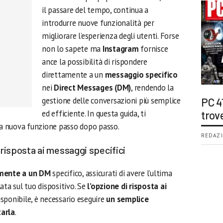
il passare del tempo, continua a
introdurre nuove funzionalità per
migliorare l’esperienza degli utenti. Forse
non lo sapete ma
Instagram
fornisce
ance la possibilità di rispondere
direttamente a un
messaggio specifico
nei
Direct Messages (DM)
, rendendo la
gestione delle conversazioni più semplice
PC 4
ed efficiente. In questa guida, ti
trov
a nuova funzione passo dopo passo.
REDAZI
 risposta ai messaggi specifici
amente a un DM
specifico, assicurati di avere l’ultima
lata sul tuo dispositivo. Se
l’opzione di risposta ai
sponibile, è necessario eseguire
un semplice
tarla
.