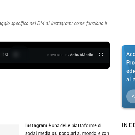
ggio specifico nei DM di Instagram: come funziona il
Ac
1
/
2
Ad
hub
Media
POWERED BY
Pro
edi
alla
A
IN E
Instagram
è una delle piattaforme di
social media più popolari al mondo, e con