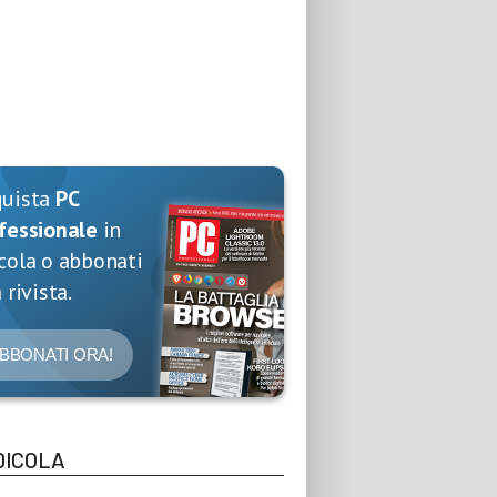
quista
PC
fessionale
in
cola o abbonati
 rivista.
BBONATI ORA!
DICOLA