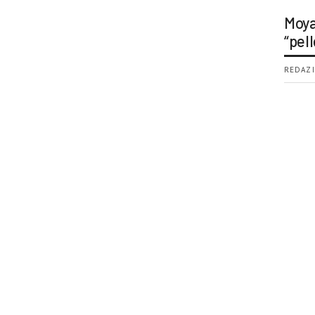
Moya
“pell
REDAZI