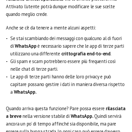
Attivato l’utente potrà dunque modificare le sue scelte
quando meglio crede.
Anche se c’è da tenere a mente alcuni aspetti:
Se stai scambiando dei messaggi con qualcuno al di fuori
di
WhatsApp
è necessario sapere che le app di terze parti
utilizzano una differente
crittografia end-to-end
.
Gli spam e scam potrebbero essere più frequenti così
nelle chat di terze parti.
Le app di terze parti hanno delle loro privacy e può
capitare possano gestire i dati in maniera diversa rispetto
a
WhatsApp.
Quando arriva questa funzione? Pare possa essere
rilasciata
a breve
nella versione stabile di
WhatsApp.
Quindi servirà
ancora un po’ di tempo affinché sia disponibile, ma pare
essere sulla buona strada. In ogni caso può essere davvero