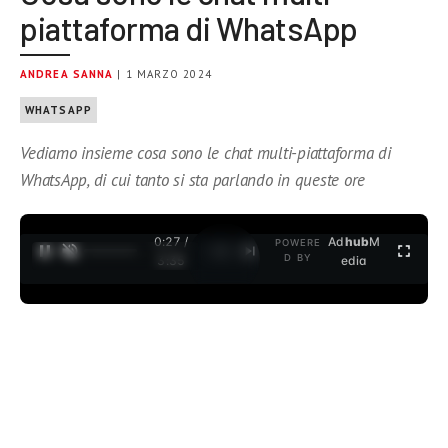
piattaforma di WhatsApp
ANDREA SANNA
| 1 MARZO 2024
WHATSAPP
Vediamo insieme cosa sono le chat multi-piattaforma di
WhatsApp, di cui tanto si sta parlando in queste ore
0:27 /
Ad
hub
M
POWERE
1
/
2
D BY
3:35
edia