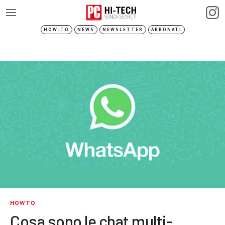
HOW-TO
NEWS
NEWSLETTER
ABBONATI
HOWTO
Cosa sono le chat multi-