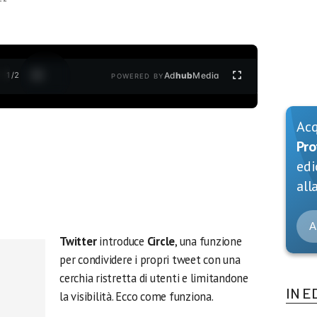
1
/
2
Ad
hub
Media
POWERED BY
Ac
Pro
edi
alla
A
Twitter
introduce
Circle
, una funzione
per condividere i propri tweet con una
cerchia ristretta di utenti e limitandone
IN E
la visibilità. Ecco come funziona.