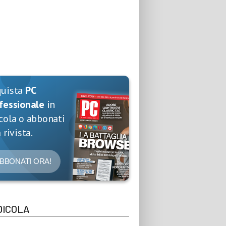
quista
PC
fessionale
in
cola o abbonati
 rivista.
BBONATI ORA!
DICOLA