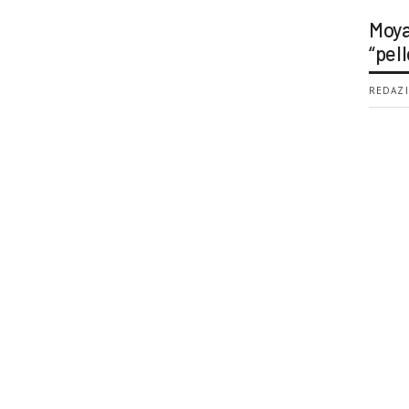
Moya
“pell
REDAZI