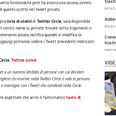
trasf
Questa funzionalità però ha ancora una lacuna, ovvero
i quanto scritto nel tweet privato.
REDAZI
Addes
pria
lista di utenti
di
Twitter Circle
, sarà disponibile
REDAZI
 del vostro menù la potrete trovare sotto Argomenti o
iceveranno alcuna notifica quando si modifica la
Come 
aggiungi potranno vedere i Tweet precedenti indirizzati
hosti
MARTIN
Circle
,
Twitter
scrive
:
VID
eet a un numero limitato di persone con cui desideri
egliere chi inserire nella Twitter Circle e solo le persone
e interagire con i Tweet che condividi nella Circle.
e aspettate che arrivi il fantomatico
tasto di