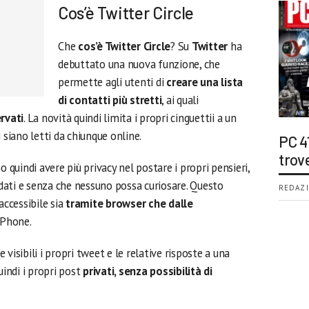
Cos’è Twitter Circle
Che
cos’è Twitter Circle
? Su
Twitter
ha
debuttato una nuova funzione, che
permette agli utenti di
creare una lista
di contatti più stretti
, ai quali
ervati
. La novità quindi limita i propri cinguettii a un
 siano letti da chiunque online.
PC 4
trov
o quindi avere più privacy nel postare i propri pensieri,
fidati e senza che nessuno possa curiosare. Questo
REDAZI
accessibile sia
tramite browser che dalle
iPhone.
visibili i propri tweet e le relative risposte a una
uindi i propri post
privati, senza possibilità di