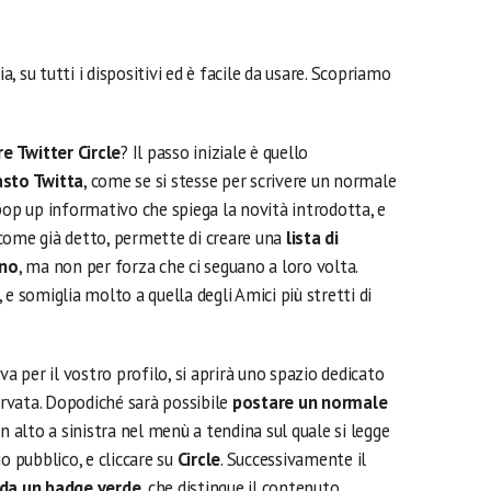
ia, su tutti i dispositivi ed è facile da usare. Scopriamo
e Twitter Circle
? Il passo iniziale è quello
asto Twitta
, come se si stesse per scrivere un normale
pop up informativo che spiega la novità introdotta, e
 come già detto, permette di creare una
lista di
ono
, ma non per forza che ci seguano a loro volta.
e somiglia molto a quella degli Amici più stretti di
va per il vostro profilo, si aprirà uno spazio dedicato
servata. Dopodiché sarà possibile
postare un normale
 in alto a sinistra nel menù a tendina sul quale si legge
rio pubblico, e cliccare su
Circle
. Successivamente il
da un badge verde
, che distingue il contenuto