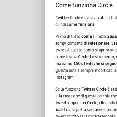
Come funziona Circle
Twitter Circle
è già sbarcata in Ital
quindi
come funziona
.
Prima di tutto
come
si inizia a
usar
semplicemente di
selezionare il t
tweet. A questo punto si aprirà un 
come lavora
Circle
. Lo strumento,
massimo 150 utenti che si segu
Questa lista è sempre modificabile, 
Instagram.
Se la funzione
Twitter Circle
è atti
alla creazione di questa cerchia ri
tweet
, oppure un
Circle
, cliccando
Tutti
. Così si potrà scegliere il prop
tweet scritto sarà contrassegnato