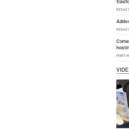
trasf
REDAZI
Addes
REDAZI
Come 
hosti
MARTIN
VID