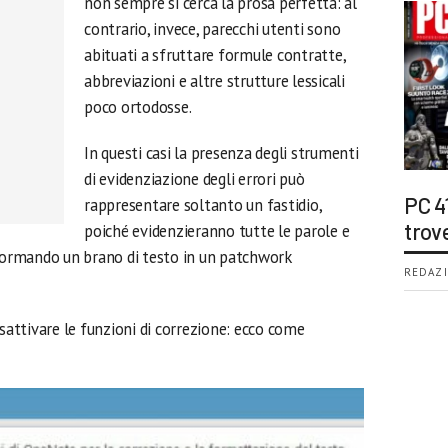
non sempre si cerca la prosa perfetta: al
contrario, invece, parecchi utenti sono
abituati a sfruttare formule contratte,
abbreviazioni e altre strutture lessicali
poco ortodosse.
In questi casi la presenza degli strumenti
di evidenziazione degli errori può
PC 4
rappresentare soltanto un fastidio,
trov
poiché evidenzieranno tutte le parole e
sformando un brano di testo in un patchwork
REDAZI
isattivare le funzioni di correzione: ecco come