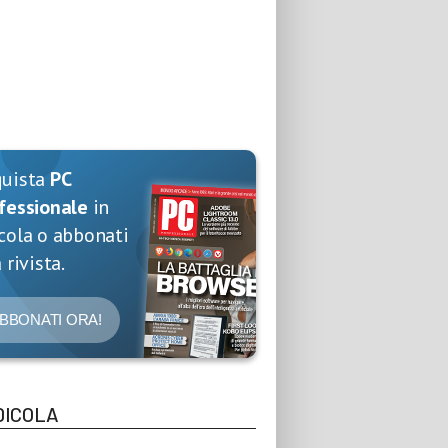
quista
PC
fessionale
in
cola o abbonati
 rivista.
BBONATI ORA!
DICOLA