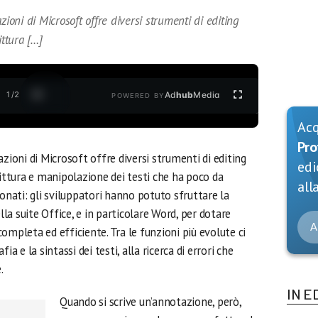
zioni di Microsoft offre diversi strumenti di editing
ittura […]
1
/
2
Ad
hub
Media
POWERED BY
Ac
Pro
zioni di Microsoft offre diversi strumenti di editing
edi
rittura e manipolazione dei testi che ha poco da
alla
sonati: gli sviluppatori hanno potuto sfruttare la
lla suite Office, e in particolare Word, per dotare
A
ompleta ed efficiente. Tra le funzioni più evolute ci
a e la sintassi dei testi, alla ricerca di errori che
.
IN E
Quando si scrive un’annotazione, però,