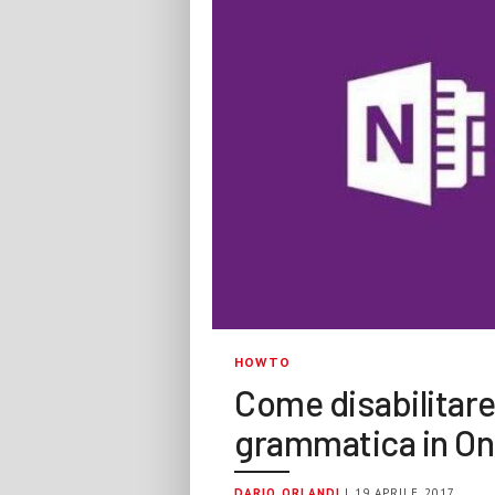
HOWTO
Come disabilitare 
grammatica in O
DARIO ORLANDI
| 19 APRILE 2017