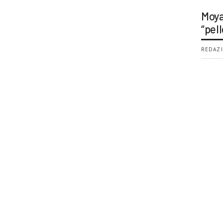
Moya
“pell
REDAZI