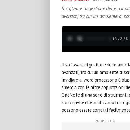
Il software di gestione delle annota
avanzati, tra cui un ambiente di scr
0:19 / 3:35
Il software di gestione delle annota
avanzati, tra cui un ambiente di sc
invidiare ai word processor più bla
sinergia con le altre applicazioni de
OneNote di una serie di strumenti c
sono quelle che analizzano l’ortografi
possono essere corretti facilmente