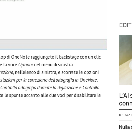
EDIT
top di OneNote raggiungete il backstage con un clic
te la voce
Opzioni
nel menu di sinistra.
rezione,
nell’elenco di sinistra, e scorrete le opzioni
tazioni per la correzione dell’ortografia in OneNote
.
:
Controlla ortografia durante la digitazione
e
Controllo
L’AI
ete le spunte accanto alle due voci per disabilitare le
conn
REDAZI
Nulla 