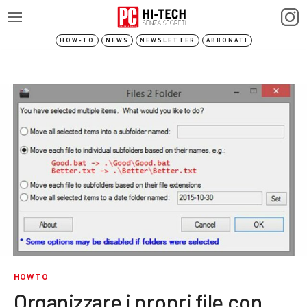
HOW-TO
NEWS
NEWSLETTER
ABBONATI
HOWTO
Organizzare i propri file con