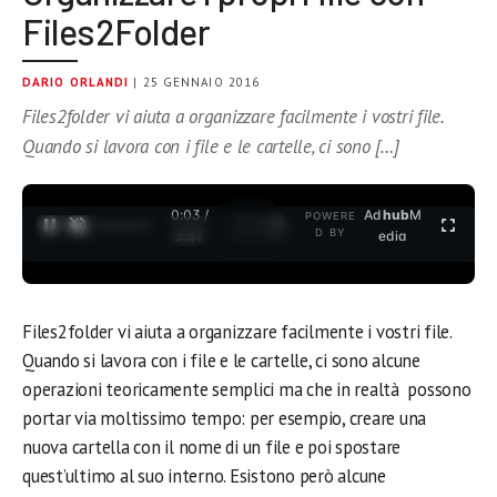
Files2Folder
DARIO ORLANDI
| 25 GENNAIO 2016
Files2folder vi aiuta a organizzare facilmente i vostri file.
Quando si lavora con i file e le cartelle, ci sono […]
0:03 /
Ad
hub
M
POWERE
1
/
2
D BY
3:37
edia
Files2folder vi aiuta a organizzare facilmente i vostri file.
Quando si lavora con i file e le cartelle, ci sono alcune
operazioni teoricamente semplici ma che in realtà possono
portar via moltissimo tempo: per esempio, creare una
nuova cartella con il nome di un file e poi spostare
quest’ultimo al suo interno. Esistono però alcune