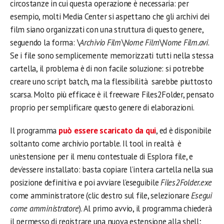
circostanze in cui questa operazione è necessaria: per
esempio, molti Media Center si aspettano che gli archivi dei
film siano organizzati con una struttura di questo genere,
seguendo la forma:
\Archivio Film\Nome Film\Nome Film.avi
.
Se i file sono semplicemente memorizzati tutti nella stessa
cartella, il problema è di non facile soluzione: si potrebbe
creare uno script batch, ma la flessibilità sarebbe piuttosto
scarsa. Molto più efficace è il freeware Files2Folder, pensato
proprio per semplificare questo genere di elaborazioni.
Il programma
può essere scaricato da qui
, ed è disponibile
soltanto come archivio portable. Il tool in realtà è
un’estensione per il menu contestuale di Esplora file, e
dev’essere installato: basta copiare l’intera cartella nella sua
posizione definitiva e poi avviare l’eseguibile
Files2Folder.exe
come amministratore (clic destro sul file, selezionare
Esegui
come amministratore
). Al primo avvio, il programma chiederà
il permesso di registrare una nuova estensione alla shell;