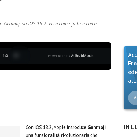
on Genmoji su iOS 18.2: ecco come farle e come
Ac
1
/
2
Ad
hub
Media
POWERED BY
Pro
edi
alla
A
IN E
Con iOS 18.2, Apple introduce
Genmoji
,
una funzionalità rivoluzionaria che