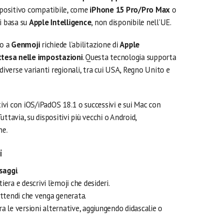
ispositivo compatibile, come
iPhone 15 Pro/Pro Max
o
si basa su
Apple Intelligence
, non disponibile nell’UE.
so a
Genmoji
richiede l’abilitazione di
Apple
attesa nelle impostazioni
. Questa tecnologia supporta
diverse varianti regionali, tra cui USA, Regno Unito e
tivi con iOS/iPadOS 18.1 o successivi e sui Mac con
ttavia, su dispositivi più vecchi o Android,
he.
i
saggi
.
era e descrivi l’emoji che desideri.
ttendi che venga generata.
ra le versioni alternative, aggiungendo didascalie o