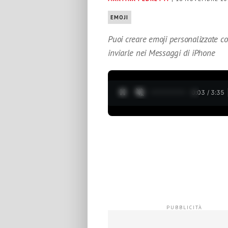
EMOJI
Puoi creare emoji personalizzate c
inviarle nei Messaggi di iPhone
0:04 / 3:35