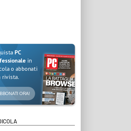
quista
PC
fessionale
in
cola o abbonati
 rivista.
BBONATI ORA!
DICOLA