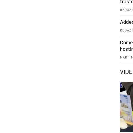
trasf
REDAZI
Addes
REDAZI
Come 
hosti
MARTIN
VID