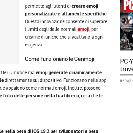
permette agli utenti di
creare emoji
personalizzate e altamente specifiche
.
Questa innovazione consente di superare
i limiti degli delle normali
emoji
, per
crearne di uniche che si adattano a ogni
esigenza.
Come funzionano le Genmoji
PC 4
trov
atteri Unicode ma
emoji generate dinamicamente
le
direttamente sul dispositivo. Funzionano nelle app
REDAZI
e
, e appaiono come normali emoji. Inoltre, possono
e foto delle persone nella tua libreria
, cosa che le
e nella beta di iOS 18.2 per sviluppatori e beta