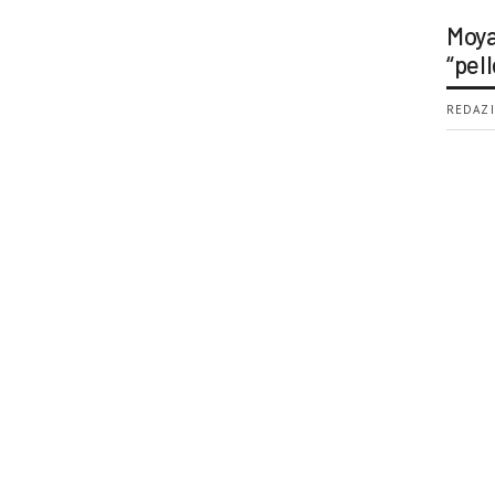
Moya
“pell
REDAZI