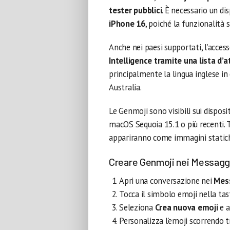
tester pubblici
. È necessario un d
iPhone 16
, poiché la funzionalità 
Anche nei paesi supportati, l’acces
Intelligence tramite una lista d’
principalmente la lingua inglese in 
Australia.
Le Genmoji sono visibili sui disposi
macOS Sequoia 15.1 o più recenti. Tu
appariranno come immagini static
Creare Genmoji nei Messagg
Apri una conversazione nei
Mes
Tocca il simbolo emoji nella tasti
Seleziona
Crea nuova emoji
e a
Personalizza l’emoji scorrendo t