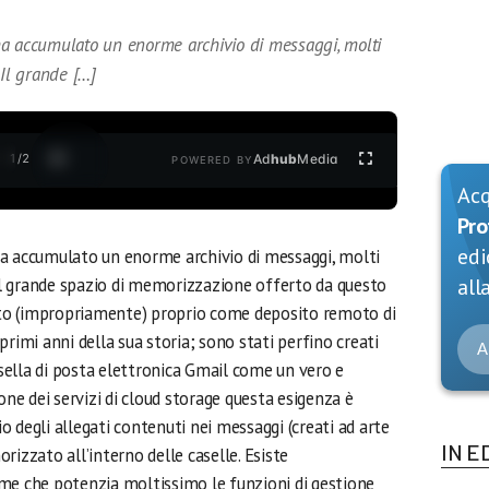
ha accumulato un enorme archivio di messaggi, molti
 Il grande […]
1
/
2
Ad
hub
Media
POWERED BY
Ac
Pro
edi
ha accumulato un enorme archivio di messaggi, molti
 Il grande spazio di memorizzazione offerto da questo
alla
tato (impropriamente) proprio come deposito remoto di
rimi anni della sua storia; sono stati perfino creati
A
ella di posta elettronica Gmail come un vero e
one dei servizi di cloud storage questa esigenza è
 degli allegati contenuti nei messaggi (creati ad arte
IN E
zzato all’interno delle caselle. Esiste
me che potenzia moltissimo le funzioni di gestione