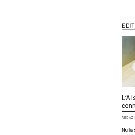
EDIT
L’AI
conn
REDAZI
Nulla 