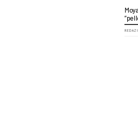
Moya
“pell
REDAZI