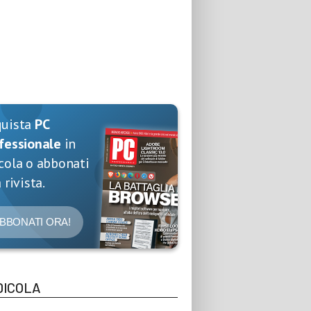
quista
PC
fessionale
in
cola o abbonati
 rivista.
BBONATI ORA!
DICOLA