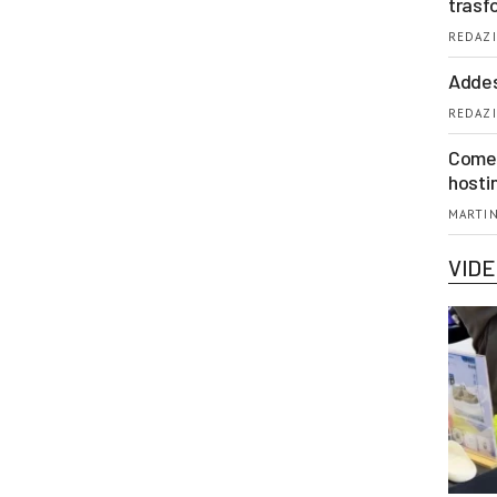
trasf
REDAZI
Addes
REDAZI
Come 
hosti
MARTIN
VID