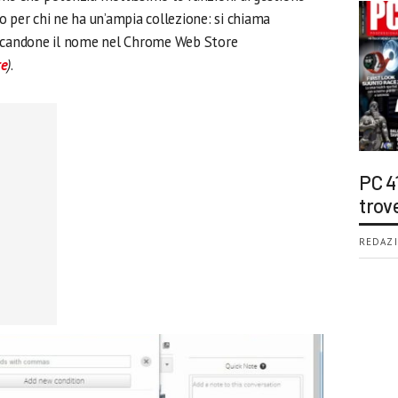
rio per chi ne ha un’ampia collezione: si chiama
ercandone il nome nel Chrome Web Store
re
)
.
PC 4
trov
REDAZI