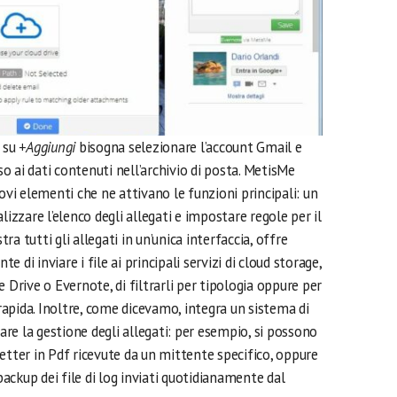
c su
+Aggiungi
bisogna selezionare l’account Gmail e
 ai dati contenuti nell’archivio di posta. MetisMe
ovi elementi che ne attivano le funzioni principali: un
lizzare l’elenco degli allegati e impostare regole per il
a tutti gli allegati in un’unica interfaccia, offre
te di inviare i file ai principali servizi di cloud storage,
rive o Evernote, di filtrarli per tipologia oppure per
 rapida. Inoltre, come dicevamo, integra un sistema di
re la gestione degli allegati: per esempio, si possono
etter in Pdf ricevute da un mittente specifico, oppure
ckup dei file di log inviati quotidianamente dal