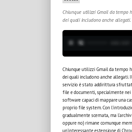
Chiunque utilizzi Gmail da tempo 
dei quali includono anche allegati.
0:04 / 3:37
Chiunque utilizzi Gmail da tempo 
dei quali includono anche allegati.
servizio è stato addirittura sfrut
file e documenti, specialmente nei p
software capaci di mappare una cas
proprio file system. Con l’introduzi
gradualmente scemata, ma l’archivio
oppure no) rimane comunque memori
un’interessante estensione di Chro