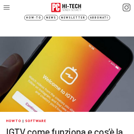
HOW-TO
NEWS
NEWSLETTER
ABBONATI
HOWTO
|
SOFTWARE
IGTV come funziona e cos’è la