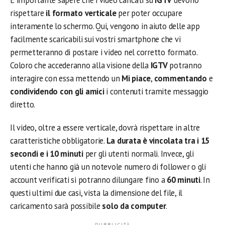
È importante sapere che i video caricati su
IGTV
devono
rispettare
il formato verticale
per poter occupare
interamente lo schermo. Qui, vengono in aiuto delle app
facilmente scaricabili sui vostri smartphone che vi
permetteranno di postare i video nel corretto formato.
Coloro che accederanno alla visione della
IGTV
potranno
interagire con essa mettendo un
Mi piace
,
commentando
e
condividendo con gli amici
i contenuti tramite messaggio
diretto.
Il video, oltre a essere verticale, dovrà rispettare in altre
caratteristiche obbligatorie.
La durata è vincolata tra i 15
secondi e i 10 minuti
per gli utenti normali. Invece, gli
utenti che hanno già un notevole numero di follower o gli
account verificati si potranno dilungare fino a
60 minuti
. In
questi ultimi due casi, vista la dimensione del file, il
caricamento sarà possibile
solo da computer
.