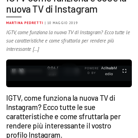
nuova TV di Instagram
MARTINA PEDRETTI
| 10 MAGGIO 2019
IGTV, come funziona la nuova TV di Instagram? Ecco tutte le
sue caratteristiche e come sfruttarla per rendere più
interessante […]
0:05 /
Ad
hub
M
POWERE
1
/
2
D BY
3:37
edia
IGTV, come funziona la nuova TV di
Instagram? Ecco tutte le sue
caratteristiche e come sfruttarla per
rendere più interessante il vostro
profilo Instagram.