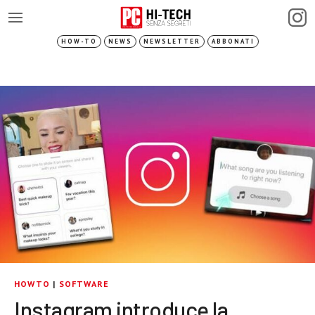
HOW-TO
NEWS
NEWSLETTER
ABBONATI
HOWTO
|
SOFTWARE
Instagram introduce la