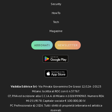
Security
HowTo
Tech
Magazine
ABBONATI
NEWSLETTER
Visibilia Editrice Srl
- Via Privata Giovannino De Grassi 12/12A - 20123
Milano. Iscritta al ROC con il n.37767.
CF, P.IVA ed iscrizione alla C.C.I.A.A. di Milano n.10269990965. Numero REA:
MI-2519578. Capitale sociale € 100.000,00 I.V.
PC Professionale © 2026. Tutti i diritti di proprietà letteraria ed artistica
riservati.