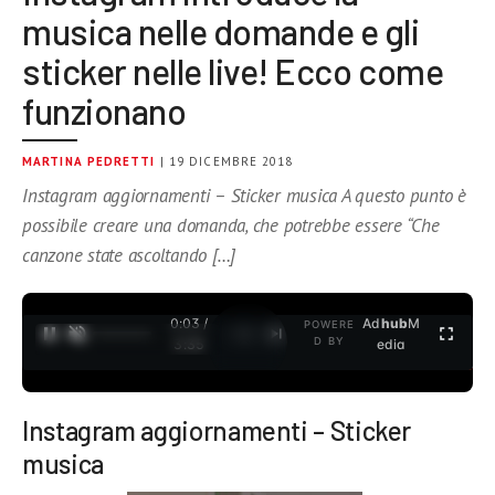
musica nelle domande e gli
sticker nelle live! Ecco come
funzionano
MARTINA PEDRETTI
| 19 DICEMBRE 2018
Instagram aggiornamenti – Sticker musica A questo punto è
possibile creare una domanda, che potrebbe essere “Che
canzone state ascoltando […]
0:04 /
Ad
hub
M
POWERE
1
/
2
D BY
3:35
edia
Instagram aggiornamenti – Sticker
musica