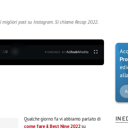
i migliori post su Instagram. Si chiama Recap 2022.
Ac
1
/
2
Ad
hub
Media
POWERED BY
Pro
edi
alla
A
IN E
Qualche giorno fa vi abbiamo parlato di
come fare il
Best Nine 2022
su