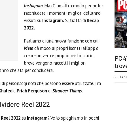
Instagram
. Ma c’è un altro modo per poter
racchiudere i momenti migliori dell’anno
vissuti su
Instagram.
Si tratta di
Recap
2022.
Parliamo di una nuova funzione con cui
Meta
dà modo ai propri iscritti all’app di
creare un vero e proprio reel in cui in
PC 4
breve vengono raccolti i migliori
trov
’anno che sta per concludersi.
REDAZI
i di personaggi noti che possono essere utilizzate. Tra
 Khaled
e
Priah Ferguson
di
Stranger Things
.
ividere Reel 2022
o
Reel 2022
su
Instagram
? Ve lo spieghiamo in pochi