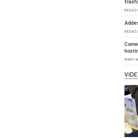
trasf
REDAZI
Addes
REDAZI
Come 
hosti
MARTIN
VID