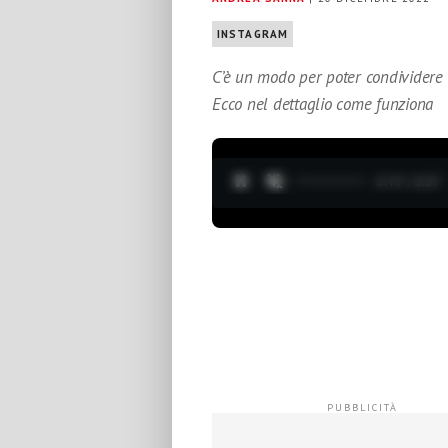
INSTAGRAM
C’è un modo per poter condividere 
Ecco nel dettaglio come funziona
0:20 / 3:37