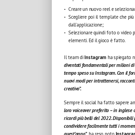
Creare un nuovo reel e selezionar
Scegliere poi il template che più 
dall’applicazione;
Selezionare quindi foto o video pi
elementi. Ed il gioco è fatto.
Il team di
Instagram
ha spiegato n
diventati fondamentali per milioni d
tempo speso su Instagram. Con il fo
nuovi modi per intrattenersi, raccon
creativo”.
Sempre il social ha fatto sapere a
loro voiceover preferito – in inglese o
ricordi più belli del 2022. Disponibil
condividere facilmente tutti i moment
quest’anno”
, ha reso noto
Instagra