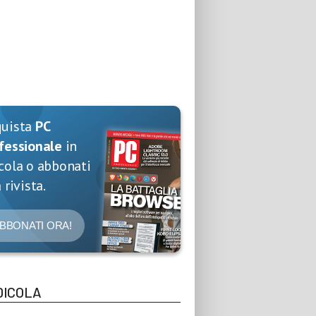
quista
PC
fessionale
in
cola o abbonati
 rivista.
BBONATI ORA!
DICOLA