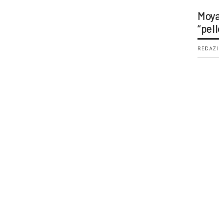
Moya
“pell
REDAZI