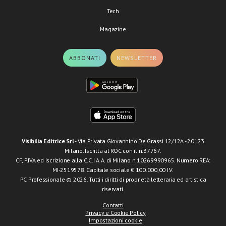
Tech
Magazine
ABBONATI
NEWSLETTER
Visibilia Editrice Srl
- Via Privata Giovannino De Grassi 12/12A - 20123
Milano. Iscritta al ROC con il n.37767.
CF, P.IVA ed iscrizione alla C.C.I.A.A. di Milano n.10269990965. Numero REA:
MI-2519578. Capitale sociale € 100.000,00 I.V.
PC Professionale © 2026. Tutti i diritti di proprietà letteraria ed artistica
riservati.
Contatti
Privacy e Cookie Policy
Impostazioni cookie