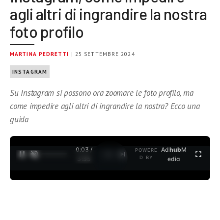
agli altri di ingrandire la nostra
foto profilo
MARTINA PEDRETTI
| 25 SETTEMBRE 2024
INSTAGRAM
Su Instagram si possono ora zoomare le foto profilo, ma
come impedire agli altri di ingrandire la nostra? Ecco una
guida
0:04 /
Ad
hub
M
POWERE
1
/
2
D BY
3:35
edia