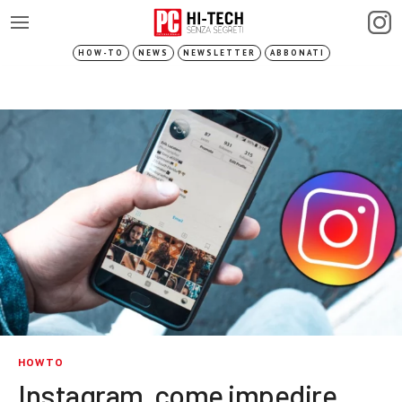
HOW-TO
NEWS
NEWSLETTER
ABBONATI
HOWTO
Instagram, come impedire