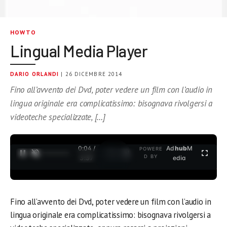
HOWTO
Lingual Media Player
DARIO ORLANDI
| 26 DICEMBRE 2014
Fino all’avvento dei Dvd, poter vedere un film con l’audio in
lingua originale era complicatissimo: bisognava rivolgersi a
videoteche specializzate, […]
0:04 /
Ad
hub
M
POWERE
1
/
2
D BY
3:37
edia
Fino all’avvento dei Dvd, poter vedere un film con l’audio in
lingua originale era complicatissimo: bisognava rivolgersi a