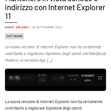
indirizzo con Internet Explorer
11
DARIO ORLANDI
| 16 SETTEMBRE 2015
SOFTWARE
La nuova versione di Internet Explorer non ha certamente
contribuito a migliorare l’opinione degli utenti sull’interfaccia
Modern: la versione App […]
0:19 /
Ad
hub
M
POWERE
1
/
2
D BY
3:35
edia
La nuova versione di Internet Explorer non ha certamente
contribuito a migliorare l’opinione degli utenti