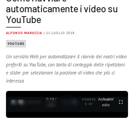
automaticamente i video su
YouTube
ALFONSO MARUCCIA
| 11 LUGLIO 2018
YOUTUBE
Un servizio Web per automatizzare il riavvio dei nostri video
preferiti su YouTube, con tanto di conteggio delle ripetizioni
e slider per selezionare la porzione di video che più ci
interessa
0:19 /
Ad
hub
M
POWERE
1
/
2
D BY
3:37
edia