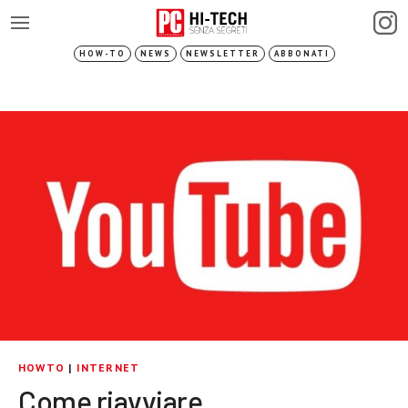
HOW-TO
NEWS
NEWSLETTER
ABBONATI
HOWTO
|
INTERNET
Come riavviare