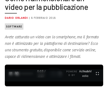
video per la pubblicazione
DARIO ORLANDI
| 8 FEBBRAIO 2018
SOFTWARE
Avete catturato un video con lo smartphone, ma il formato
non è ottimizzato per la piattaforma di destinazione? Ecco
uno strumento gratuito, disponibile come servizio online,
capace di ridimensionare e ottimizzare i filmati.
0:04 /
Ad
hub
M
POWERE
1
/
2
D BY
3:37
edia