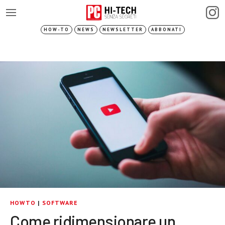
HOW-TO
NEWS
NEWSLETTER
ABBONATI
HOWTO
|
SOFTWARE
Come ridimensionare un