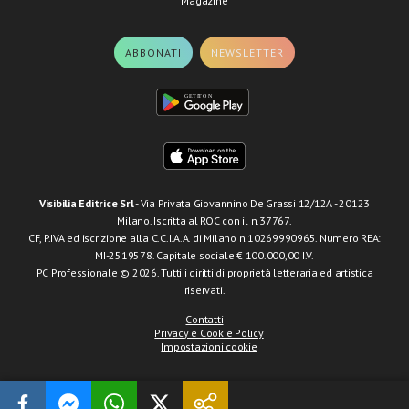
Magazine
ABBONATI
NEWSLETTER
Visibilia Editrice Srl
- Via Privata Giovannino De Grassi 12/12A - 20123
Milano. Iscritta al ROC con il n.37767.
CF, P.IVA ed iscrizione alla C.C.I.A.A. di Milano n.10269990965. Numero REA:
MI-2519578. Capitale sociale € 100.000,00 I.V.
PC Professionale © 2026. Tutti i diritti di proprietà letteraria ed artistica
riservati.
Contatti
Privacy e Cookie Policy
Impostazioni cookie