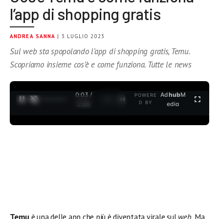
l’app di shopping gratis
ANDREA SANNA
| 3 LUGLIO 2023
Sul web sta spopolando l’app di shopping gratis, Temu.
Scopriamo insieme cos’è e come funziona. Tutte le news
0:04 /
Ad
hub
M
POWERE
1
/
2
D BY
3:35
edia
Temu
è una delle app che più è diventata virale sul
web.
Ma