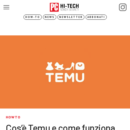
HOW-TO
NEWS
NEWSLETTER
ABBONATI
HOWTO
Cos’è Temu e come funziona