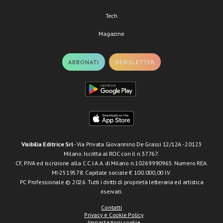
Tech
Magazine
ABBONATI
NEWSLETTER
Visibilia Editrice Srl
- Via Privata Giovannino De Grassi 12/12A - 20123
Milano. Iscritta al ROC con il n.37767.
CF, P.IVA ed iscrizione alla C.C.I.A.A. di Milano n.10269990965. Numero REA:
MI-2519578. Capitale sociale € 100.000,00 I.V.
PC Professionale © 2026. Tutti i diritti di proprietà letteraria ed artistica
riservati.
Contatti
Privacy e Cookie Policy
Impostazioni cookie