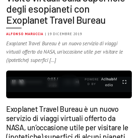
degli esopianeti con
Exoplanet Travel Bureau
ALFONSO MARUCCIA
| 19 DICEMBRE 2019
Exoplanet Travel Bureau è un nuovo servizio di viaggi
virtuali offerto da NASA, un’occasione utile per visitare le
(ipotetiche) superfici […]
0:04 /
Ad
hub
M
POWERE
1
/
2
D BY
3:35
edia
Exoplanet Travel Bureau è un nuovo
servizio di viaggi virtuali offerto da
NASA, un’occasione utile per visitare le
(ipotetiche) superfici di alcuni pianeti