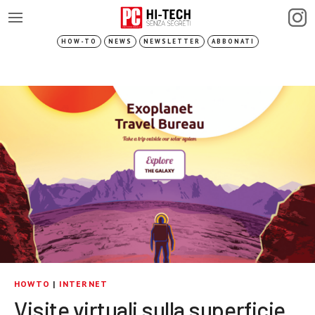
HOW-TO
NEWS
NEWSLETTER
ABBONATI
HOWTO
|
INTERNET
Visite virtuali sulla superficie