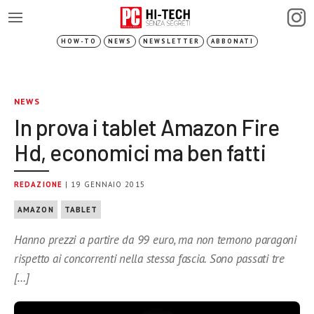
HOW-TO
NEWS
NEWSLETTER
ABBONATI
NEWS
In prova i tablet Amazon Fire
Hd, economici ma ben fatti
REDAZIONE
| 19 GENNAIO 2015
AMAZON
TABLET
Hanno prezzi a partire da 99 euro, ma non temono paragoni
rispetto ai concorrenti nella stessa fascia. Sono passati tre
[…]