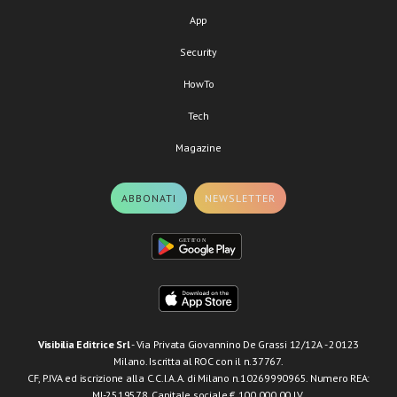
App
Security
HowTo
Tech
Magazine
ABBONATI
NEWSLETTER
Visibilia Editrice Srl
- Via Privata Giovannino De Grassi 12/12A - 20123
Milano. Iscritta al ROC con il n.37767.
CF, P.IVA ed iscrizione alla C.C.I.A.A. di Milano n.10269990965. Numero REA:
MI-2519578. Capitale sociale € 100.000,00 I.V.