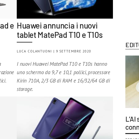
ad e
Huawei annuncia i nuovi
tablet MatePad T10 e T10s
EDIT
LUCA COLANTUONI | 9 SETTEMBRE 2020
a
I nuovi Huawei MatePad T10 e T10s hanno
razione
uno schermo da 9,7 e 10,1 pollici, processore
ici.
Kirin 710A, 2/3 GB di RAM e 16/32/64 GB di
storage.
L’AI
conn