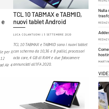
REDAZI
Nulla 
TCL 10 TABMAX e TABMID,
trasf
 e
nuovi tablet Android
REDAZI
Addes
LUCA COLANTUONI | 3 SETTEMBRE 2020
REDAZI
TCL 10 TABMAX e TABMID sono i nuovi tablet
Come 
con schermo da 10,36 e 8 pollici, processori
e per il
hosti
octa core, 4 GB di RAM e due fotocamere
 12
MARTIN
annunciati all’IFA 2020.
ad Air 4
VID