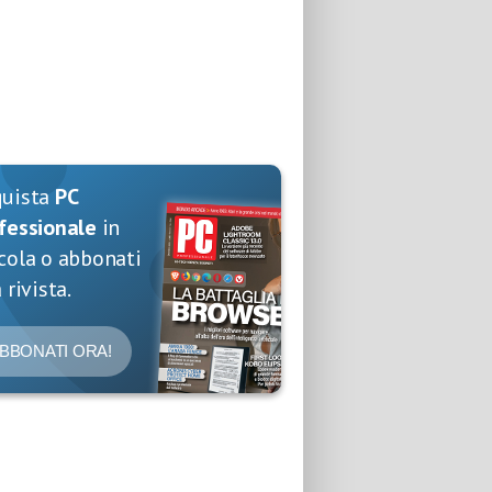
quista
PC
fessionale
in
cola o abbonati
 rivista.
BBONATI ORA!