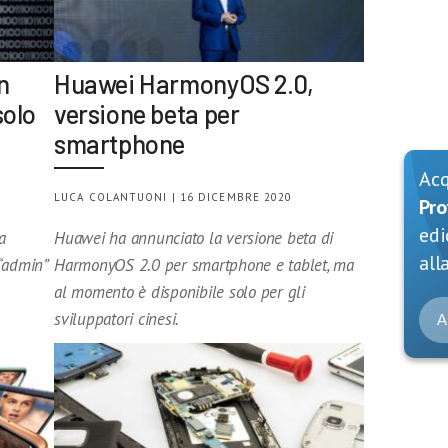
n
Huawei HarmonyOS 2.0,
solo
versione beta per
smartphone
Ac
LUCA COLANTUONI | 16 DICEMBRE 2020
Pro
edi
a
Huawei ha annunciato la versione beta di
alla
 “admin”
HarmonyOS 2.0 per smartphone e tablet, ma
al momento è disponibile solo per gli
sviluppatori cinesi.
A