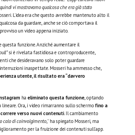
 quindi vi mostravamo qualcosa che era già stato
osseri. L’idea era che questo avrebbe mantenuto alto il
ualcosa da guardare, anche se ciò comportava il
provviso un video appena iniziato.
e questa funzione. Anziché aumentare il
pull”
si è rivelata fastidiosa e controproducente,
tenti che desideravano solo poter guardare
interruzioni inaspettate. Mosseri ha ammesso che,
perienza utente, il risultato era “davvero
Instagram
ha
eliminato questa funzione
, optando
ù lineare. Ora, i video rimarranno sullo schermo
fino a
scorrere verso nuovi contenuti
. Il cambiamento
o calo di coinvolgimento
,” ha spiegato Mosseri, ma
ioramento per la fruizione dei contenuti sull’app.