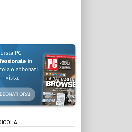
quista
PC
fessionale
in
cola o abbonati
 rivista.
BBONATI ORA!
DICOLA