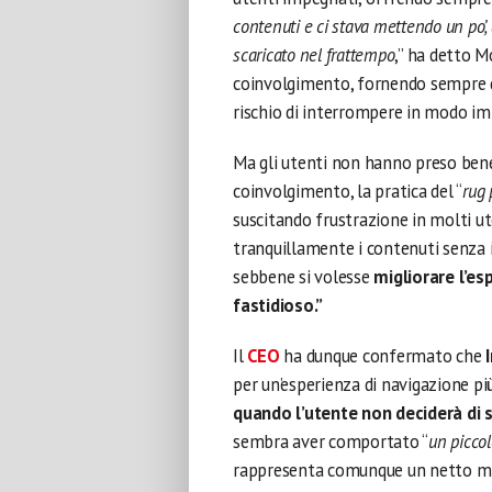
contenuti e ci stava mettendo un po’,
scaricato nel frattempo
,” ha detto M
coinvolgimento, fornendo sempre q
rischio di interrompere in modo im
Ma gli utenti non hanno preso ben
coinvolgimento, la pratica del “
rug 
suscitando frustrazione in molti u
tranquillamente i contenuti senza 
sebbene si volesse
migliorare l’es
fastidioso.”
Il
CEO
ha dunque confermato che
per un’esperienza di navigazione pi
quando l’utente non deciderà di 
sembra aver comportato “
un piccol
rappresenta comunque un netto migl