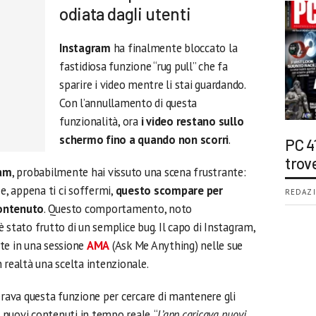
odiata dagli utenti
Instagram
ha finalmente bloccato la
fastidiosa funzione “rug pull” che fa
sparire i video mentre li stai guardando.
Con l’annullamento di questa
funzionalità, ora
i video restano sullo
schermo fino a quando non scorri
.
PC 4
trov
ram
, probabilmente hai vissuto una scena frustrante:
o e, appena ti ci soffermi,
questo scompare per
REDAZI
contenuto
. Questo comportamento, noto
 stato frutto di un semplice bug. Il capo di Instagram,
te in una sessione
AMA
(Ask Me Anything) nelle sue
 realtà una scelta intenzionale.
rava questa funzione per cercare di mantenere gli
nuovi contenuti in tempo reale. “
L’app caricava nuovi