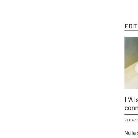
EDIT
L’AI
conn
REDAZI
Nulla 