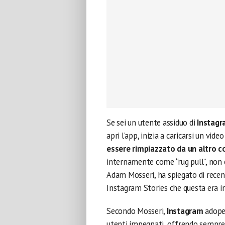
Se sei un utente assiduo di
Instag
apri l’app, inizia a caricarsi un vide
essere rimpiazzato da un altro 
internamente come “rug pull”, non è
Adam Mosseri, ha spiegato di recen
Instagram Stories che questa era in
Secondo Mosseri,
Instagram
adope
utenti impegnati, offrendo sempre 