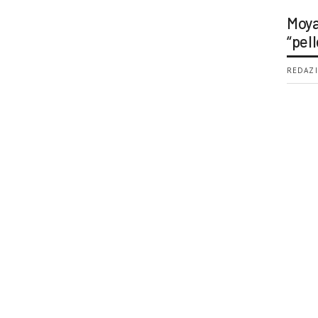
Moya
“pell
REDAZI