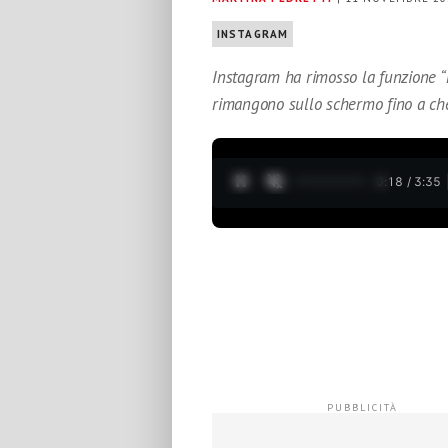
INSTAGRAM
Instagram ha rimosso la funzione “r
rimangono sullo schermo fino a che
0:19 / 3:35