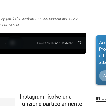
ug pull”, che cambiava i video appena aperti, ora
 non si scorre.
Ac
1
/
2
Ad
hub
Media
POWERED BY
Pro
edi
alla
A
Instagram risolve una
IN E
funzione particolarmente