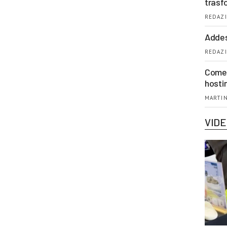
trasf
REDAZI
Addes
REDAZI
Come 
hosti
MARTIN
VID