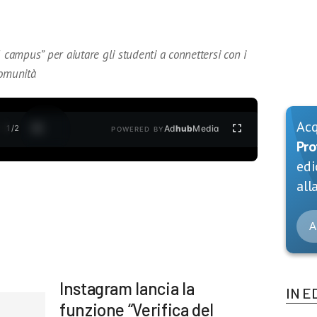
l campus” per aiutare gli studenti a connettersi con i
comunità
Ac
1
/
2
Ad
hub
Media
POWERED BY
Pro
edi
alla
A
Instagram lancia la
IN E
funzione “Verifica del