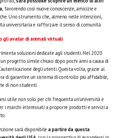
 profilo,
sarà possibile scoprire un elenco di altri
la
, favorendo così nuove conoscenze, amicizie e
che. Uno strumento che, almeno nelle intenzioni,
ta universitaria e rafforzare il senso di comunità.
gli avatar di animali virtuali
imenta soluzioni dedicate agli studenti. Nel 2020
, un progetto simile chiuso dopo pochi anni a causa di
l’autenticazione degli utenti. Questa volta, grazie al
a di garantire un sistema di controllo più affidabile,
rte di non studenti.
si utile non solo per chi frequenta un’università e
r i marchi interessati a proporre prodotti e servizi a
to.
nzione sarà disponibile
a partire da questa
versità degli USA
, con la prospettiva di espandersi in