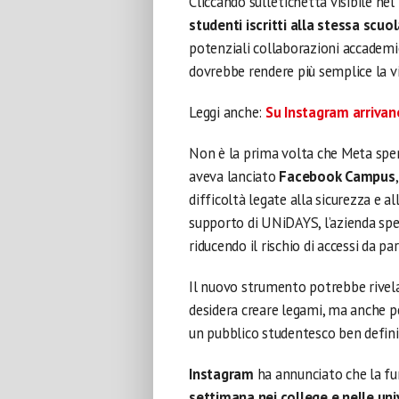
Cliccando sull’etichetta visibile nel
studenti iscritti alla stessa scuo
potenziali collaborazioni accademi
dovrebbe rendere più semplice la vi
Leggi anche:
Su Instagram arrivano 
Non è la prima volta che Meta sper
aveva lanciato
Facebook Campus
difficoltà legate alla sicurezza e al
supporto di UNiDAYS, l’azienda sper
riducendo il rischio di accessi da pa
Il nuovo strumento potrebbe rivelar
desidera creare legami, ma anche pe
un pubblico studentesco ben defini
Instagram
ha annunciato che la fu
settimana nei college e nelle uni