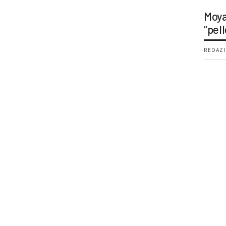
Moya
“pell
REDAZI