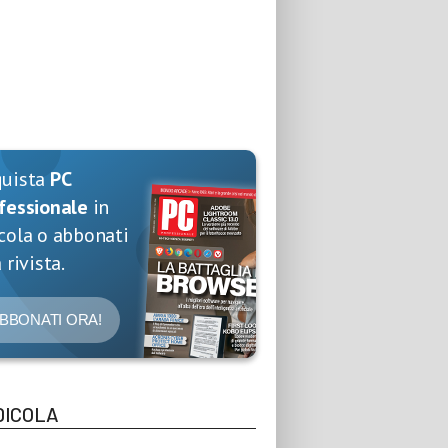
quista
PC
fessionale
in
cola o abbonati
 rivista.
BBONATI ORA!
DICOLA