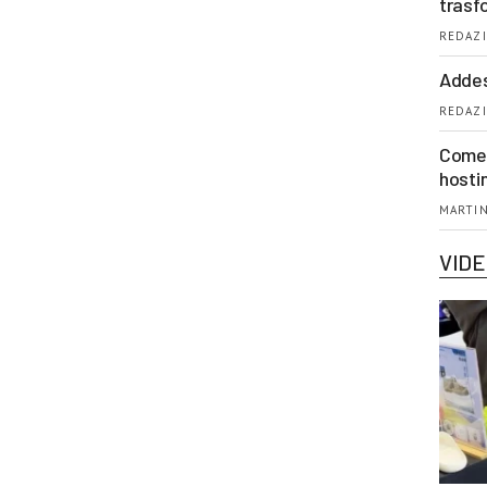
trasf
REDAZI
Addes
REDAZI
Come 
hosti
MARTIN
VID