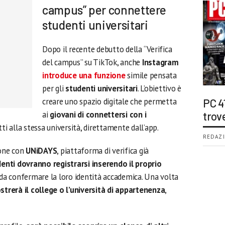
campus” per connettere
studenti universitari
Dopo il recente debutto della “Verifica
del campus” su TikTok, anche
Instagram
introduce una funzione
simile pensata
per gli
studenti universitari
. L’obiettivo è
creare uno spazio digitale che permetta
PC 4
ai
giovani di connettersi con i
trov
itti alla stessa università, direttamente dall’app.
REDAZI
ione con
UNiDAYS
, piattaforma di verifica già
denti dovranno registrarsi inserendo il proprio
ì da confermare la loro identità accademica. Una volta
strerà il college o l’università di appartenenza
,