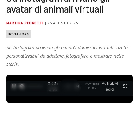
avatar di animali virtuali
MARTINA PEDRETTI
| 26 AGOSTO 2025
INSTAGRAM
Su Instagram arrivano gli animali domestici virtuali: avatar
personalizzabili da adottare, fotografare e mostrare nelle
storie.
0:04 /
Ad
hub
M
POWERE
1
/
2
D BY
3:35
edia