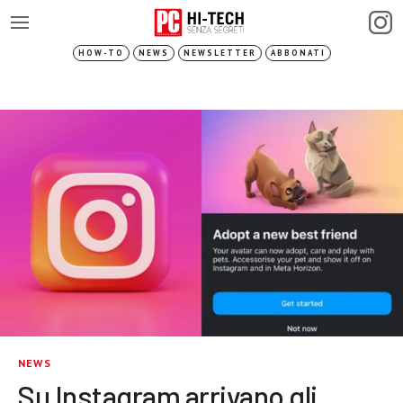
HOW-TO
NEWS
NEWSLETTER
ABBONATI
NEWS
Su Instagram arrivano gli