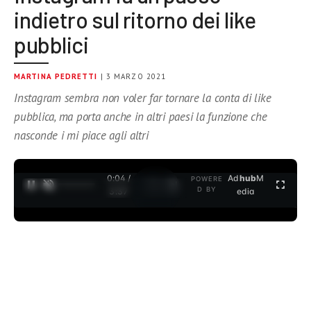
indietro sul ritorno dei like
pubblici
MARTINA PEDRETTI
| 3 MARZO 2021
Instagram sembra non voler far tornare la conta di like
pubblica, ma porta anche in altri paesi la funzione che
nasconde i mi piace agli altri
0:04 /
Ad
hub
M
POWERE
1
/
2
D BY
3:37
edia