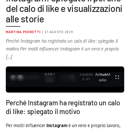
del calo di like e visualizzazioni
alle storie
MARTINA PEDRETTI
| 17 AGOSTO 2019
Perché Instagram ha registrato un calo di like: spiegato il
motivo Per molti influencer Instagram è un vero e proprio
[…]
0:09 /
Ad
hub
M
POWERE
1
/
2
D BY
3:37
edia
Perché Instagram ha registrato un calo
di like: spiegato il motivo
Per molti influencer
Instagram
è un vero e proprio lavoro,