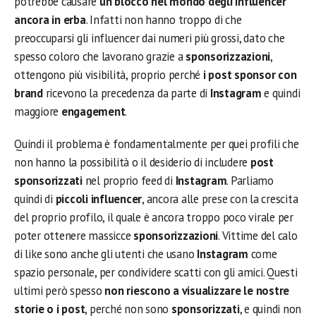
potrebbe causare
un blocco nel mondo degli influencer
ancora in erba
. Infatti non hanno troppo di che
preoccuparsi gli influencer dai numeri più grossi, dato che
spesso coloro che lavorano grazie a
sponsorizzazioni
,
ottengono più visibilità, proprio perché
i post sponsor
con
brand
ricevono la precedenza da parte di
Instagram
e quindi
maggiore
engagement
.
Quindi il problema è fondamentalmente per quei profili che
non hanno la possibilità o il desiderio di includere
post
sponsorizzati
nel proprio feed di
Instagram
. Parliamo
quindi di
piccoli influencer
, ancora alle prese con la crescita
del proprio profilo, il quale è ancora troppo poco virale per
poter ottenere massicce
sponsorizzazioni
. Vittime del calo
di like sono anche gli utenti che usano
Instagram
come
spazio personale, per condividere scatti con gli amici. Questi
ultimi però spesso
non riescono a visualizzare le nostre
storie o i post
, perché non sono
sponsorizzati
, e quindi non