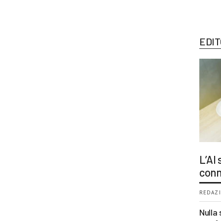
EDIT
L’AI
conn
REDAZI
Nulla 