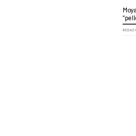
Moya
“pell
REDAZI