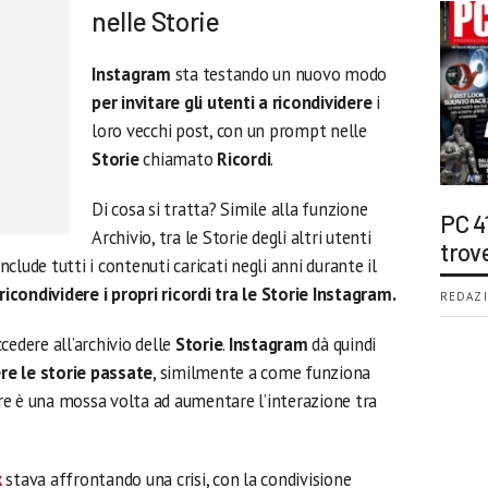
nelle Storie
Instagram
sta testando un nuovo modo
per invitare gli utenti a ricondividere
i
loro vecchi post, con un prompt nelle
Storie
chiamato
Ricordi
.
Di cosa si tratta? Simile alla funzione
PC 4
Archivio, tra le Storie degli altri utenti
trov
 include tutti i contenuti caricati negli anni durante il
ricondividere i propri ricordi tra le Storie Instagram.
REDAZI
cedere all’archivio delle
Storie
.
Instagram
dà quindi
ere le storie passate
, similmente a come funziona
tre è una mossa volta ad aumentare l’interazione tra
k
stava affrontando una crisi, con la condivisione