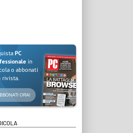
quista
PC
fessionale
in
cola o abbonati
 rivista.
BBONATI ORA!
DICOLA