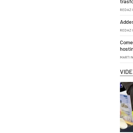
trasf
REDAZI
Addes
REDAZI
Come 
hosti
MARTIN
VID