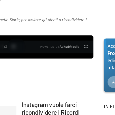
lle Storie, per invitare gli utenti a ricondividere i
Ac
1
/
2
Ad
hub
Media
POWERED BY
Pro
edi
alla
A
Instagram vuole farci
IN E
ricondividere i Ricordi