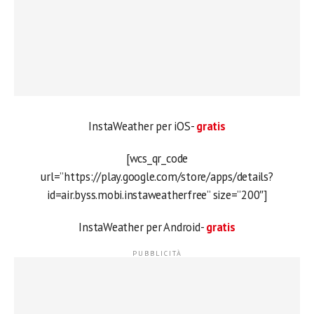
InstaWeather per iOS-
gratis
[wcs_qr_code
url=”https://play.google.com/store/apps/details?
id=air.byss.mobi.instaweatherfree” size=”200″]
InstaWeather per Android-
gratis