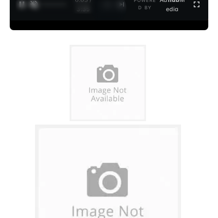
POWERE
1
/
2
D BY
3:35
edia