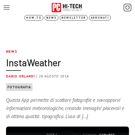
HOW-TO
NEWS
NEWSLETTER
ABBONATI
NEWS
InstaWeather
DARIO ORLANDI
| 28 AGOSTO 2014
FOTOGRAFIA
Questa App permette di scattare fotografie e sovrapporvi
informazioni meteorologiche, creando immagini piacevoli e
di ottima qualità tipografica. L’uso di […]
0:04 /
Ad
hub
M