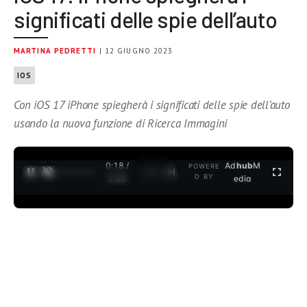
significati delle spie dell’auto
MARTINA PEDRETTI
| 12 GIUGNO 2023
IOS
Con iOS 17 iPhone spiegherà i significati delle spie dell’auto
usando la nuova funzione di Ricerca Immagini
0:19 /
Ad
hub
M
POWERE
1
/
2
D BY
3:35
edia