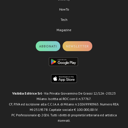
HowTo
Tech
Magazine
ABBONATI
NEWSLETTER
Visibilia Editrice Srl
- Via Privata Giovannino De Grassi 12/12A - 20123
Milano. Iscritta al ROC con il n.37767.
CF, P.IVA ed iscrizione alla C.C.I.A.A. di Milano n.10269990965. Numero REA:
MI-2519578. Capitale sociale € 100.000,00 I.V.
PC Professionale © 2026. Tutti i diritti di proprietà letteraria ed artistica
riservati.