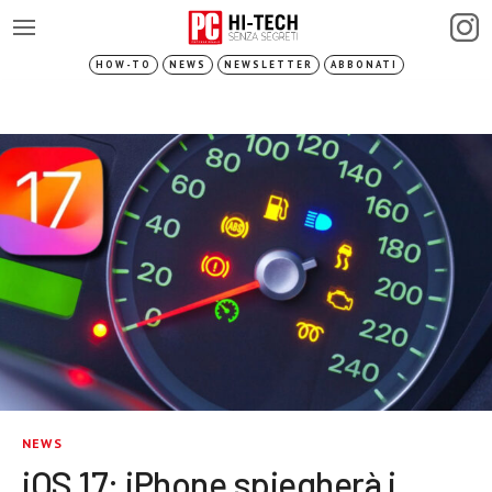
HOW-TO
NEWS
NEWSLETTER
ABBONATI
NEWS
iOS 17: iPhone spiegherà i