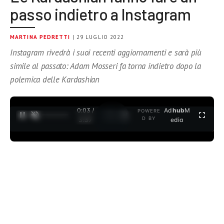
passo indietro a Instagram
MARTINA PEDRETTI
| 29 LUGLIO 2022
Instagram rivedrà i suoi recenti aggiornamenti e sarà più
simile al passato: Adam Mosseri fa torna indietro dopo la
polemica delle Kardashian
0:04 /
Ad
hub
M
POWERE
1
/
2
D BY
3:37
edia