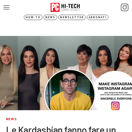
HOW-TO
NEWS
NEWSLETTER
ABBONATI
NEWS
Le Kardashian fanno fare un