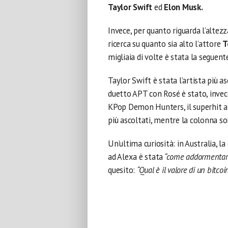
Taylor Swift
ed
Elon Musk.
Invece, per quanto riguarda l’altez
ricerca su quanto sia alto l’attore
T
migliaia di volte è stata la seguent
Taylor Swift è stata l’artista più a
duetto APT con Rosé è stato, invece
KPop Demon Hunters, il superhit an
più ascoltati, mentre la colonna son
Un’ultima curiosità: in Australia, l
ad Alexa è stata
“come addormentar
quesito:
“Qual è il valore di un bitcoin