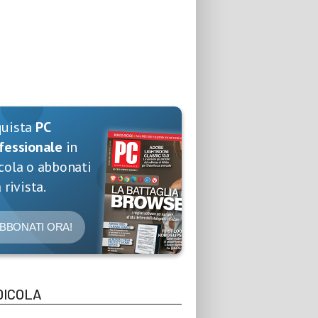
quista
PC
fessionale
in
cola o abbonati
 rivista.
BBONATI ORA!
DICOLA