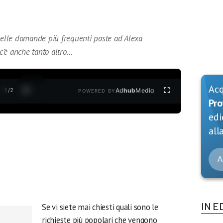
 delle domande più frequenti poste ad Alexa
 c’è anche tanto altro…
Ac
1
/
2
Ad
hub
Media
POWERED BY
Pro
edi
alla
A
IN E
Se vi siete mai chiesti quali sono le
richieste più popolari che vengono