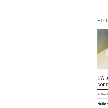
EDIT
L’AI
conn
REDAZI
Nulla 