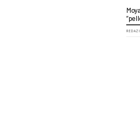
Moya
“pell
REDAZI