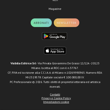
Magazine
ABBONATI
NEWSLETTER
Visibilia Editrice Srl
- Via Privata Giovannino De Grassi 12/12A - 20123
Milano. Iscritta al ROC con il n.37767.
CF, P.IVA ed iscrizione alla C.C.I.A.A. di Milano n.10269990965. Numero REA:
MI-2519578. Capitale sociale € 100.000,00 I.V.
PC Professionale © 2026. Tutti i diritti di proprietà letteraria ed artistica
riservati.
Contatti
Privacy e Cookie Policy
Impostazioni cookie