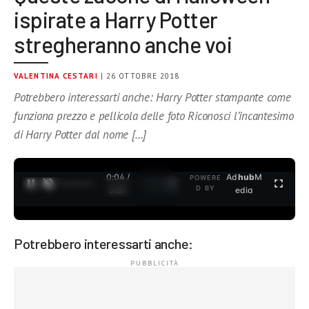
ispirate a Harry Potter
stregheranno anche voi
VALENTINA CESTARI
| 26 OTTOBRE 2018
Potrebbero interessarti anche: Harry Potter stampante come
funziona prezzo e pellicola delle foto Riconosci l’incantesimo
di Harry Potter dal nome […]
0:05 /
Ad
hub
M
POWERE
1
/
2
D BY
3:37
edia
Potrebbero interessarti anche: