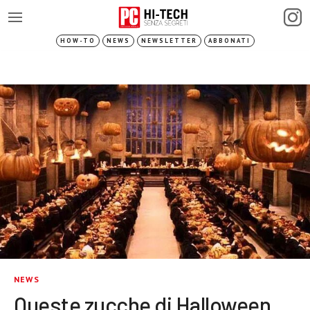
HOW-TO
NEWS
NEWSLETTER
ABBONATI
NEWS
Queste zucche di Halloween