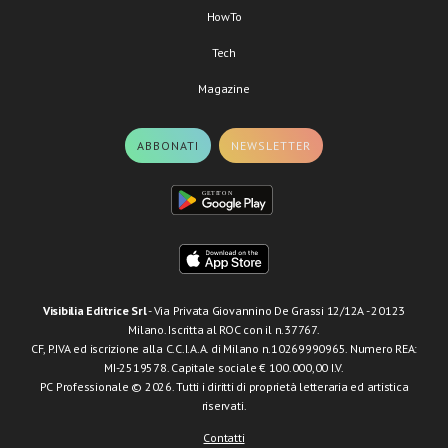
HowTo
Tech
Magazine
ABBONATI
NEWSLETTER
Visibilia Editrice Srl
- Via Privata Giovannino De Grassi 12/12A - 20123
Milano. Iscritta al ROC con il n.37767.
CF, P.IVA ed iscrizione alla C.C.I.A.A. di Milano n.10269990965. Numero REA:
MI-2519578. Capitale sociale € 100.000,00 I.V.
PC Professionale © 2026. Tutti i diritti di proprietà letteraria ed artistica
riservati.
Contatti