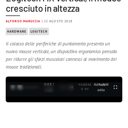
cresciuto in altezza
ALFONSO MARUCCIA
| 22 AGOSTO 2018
HARDWARE
LOGITECH
Il colosso delle periferiche di puntamento presenta un
nuovo mouse verticale, un dispositivo ergonomico pensato
per ridurre gli sforzi muscolari connessi al movimento dei
mouse tradizionali.
0:04 /
Ad
hub
M
POWERE
1
/
2
D BY
3:35
edia