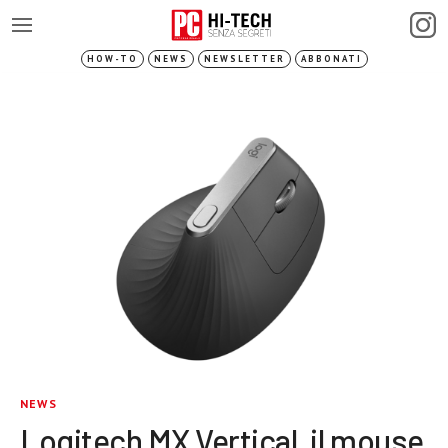
HOW-TO
NEWS
NEWSLETTER
ABBONATI
NEWS
Logitech MX Vertical, il mouse